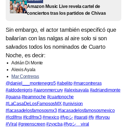
Amazon Music Live revela cartel de
conciertos tras los partidos de Chivas
Sin embargo, el actor también especificó que
bailarían con las nalgas al aire solo si son
salvados todos los nominados de Cuarto
Noche, es decir:
Adrián Di Monte
Alexis Ayala
Mar Contreras
@daniel___montenegro5
#abelito
#marcontreras
#aldodenigris
#aaronmercury
#alexisayala
#adriandimonte
#guana
#teamnoche
#cuartonoche
#LaCasaDeLosFamososMX
#univision
#lacasadelosfamososmx3
#lacasadelosfamososmexico
#lcdlfmx
#lcdlfmx3
#mexico
#fypシ
#parati
#fy
#foryou
#Viral
#greenscreen
#zyxcba
#fypシ゚viral