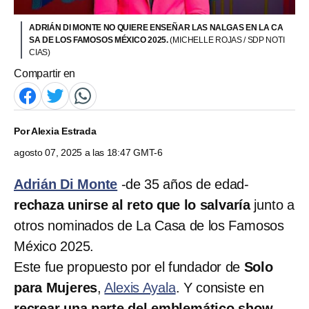
ADRIÁN DI MONTE NO QUIERE ENSEÑAR LAS NALGAS EN LA CA
SA DE LOS FAMOSOS MÉXICO 2025.
(MICHELLE ROJAS / SDP NOTI
CIAS)
Compartir en
Por
Alexia Estrada
agosto 07, 2025 a las 18:47 GMT-6
Adrián Di Monte
-de 35 años de edad-
rechaza unirse al reto que lo salvaría
junto a
otros nominados de La Casa de los Famosos
México 2025.
Este fue propuesto por el fundador de
Solo
para Mujeres
,
Alexis Ayala
. Y consiste en
recrear una parte del emblemático show
.