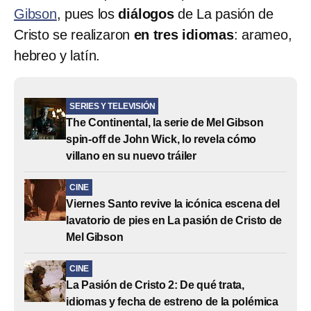
Gibson
, pues los
diálogos
de La pasión de
Cristo se realizaron
en tres idiomas
: arameo,
hebreo y latín.
SERIES Y TELEVISIÓN
The Continental, la serie de Mel Gibson
spin-off de John Wick, lo revela cómo
villano en su nuevo tráiler
CINE
Viernes Santo revive la icónica escena del
lavatorio de pies en La pasión de Cristo de
Mel Gibson
CINE
La Pasión de Cristo 2: De qué trata,
idiomas y fecha de estreno de la polémica