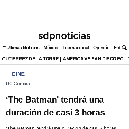
Últimas Noticias
México
Internacional
Opinión
Estilo 
GUTIÉRREZ DE LA TORRE
AMÉRICA VS SAN DIEGO FC
CINE
DC Comics
‘The Batman’ tendrá una
duración de casi 3 horas
‘The Batman’ tendrá una duración de casi 3 horas,