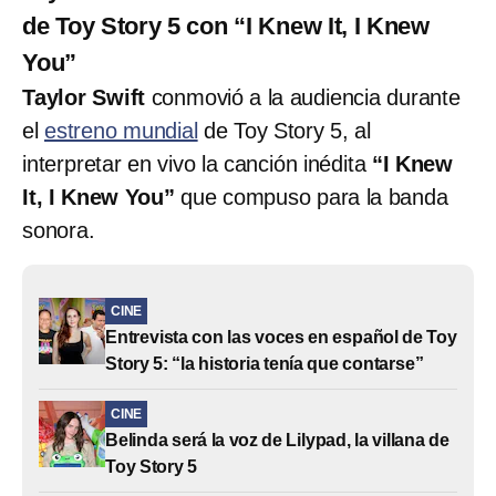
de Toy Story 5 con “I Knew It, I Knew
You”
Taylor Swift
conmovió a la audiencia durante
el
estreno mundial
de Toy Story 5, al
interpretar en vivo la canción inédita
“I Knew
It, I Knew You”
que compuso para la banda
sonora.
CINE
Entrevista con las voces en español de Toy
Story 5: “la historia tenía que contarse”
CINE
Belinda será la voz de Lilypad, la villana de
Toy Story 5