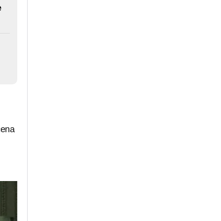
e
cena