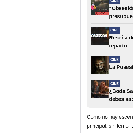
CINE
“Obsesión
presupue
CINE
Reseña de
reparto
CINE
La Posesi
CINE
¿Boda San
debes sa
Como no hay escenas
principal, sin temor