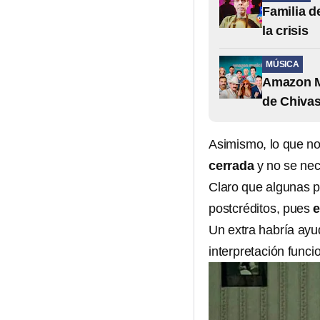
Familia d
la crisis
MÚSICA
Amazon Mu
de Chiva
Asimismo, lo que no
cerrada
y no se nec
Claro que algunas p
postcréditos, pues
e
Un extra habría ayud
interpretación func