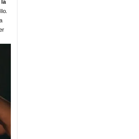
 la
lo.
la
er