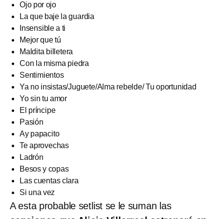
Ojo por ojo
La que baje la guardia
Insensible a ti
Mejor que tú
Maldita billetera
Con la misma piedra
Sentimientos
Ya no insistas/Juguete/Alma rebelde/ Tu oportunidad
Yo sin tu amor
El príncipe
Pasión
Ay papacito
Te aprovechas
Ladrón
Besos y copas
Las cuentas clara
Si una vez
A esta probable setlist se le suman las