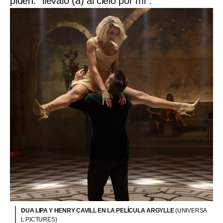
piden: “llevalo (a) al cielo por mi”.
DUA LIPA Y HENRY CAVILL EN LA PELÍCULA ARGYLLE
(UNIVERSA
L PICTURES)