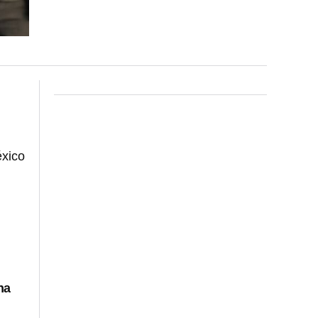
éxico
na