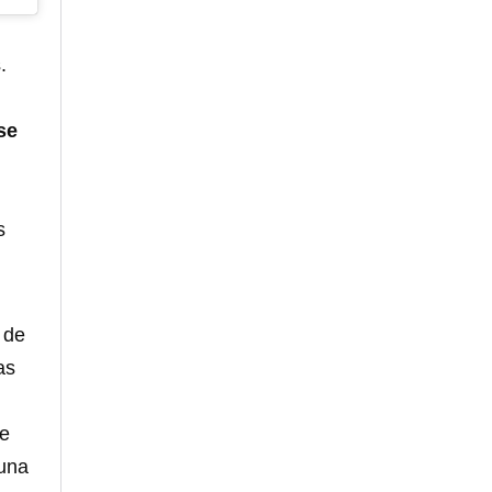
.
se
s
 de
as
ue
 una