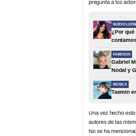
pregunta a los actor
NUEVO LEÓ
¿Por qué 
contamo
FAMOSOS
Gabriel M
Nodal y G
MÚSICA
Taemin en
Una vez hecho esto
autores de las misma
No se ha mencionado