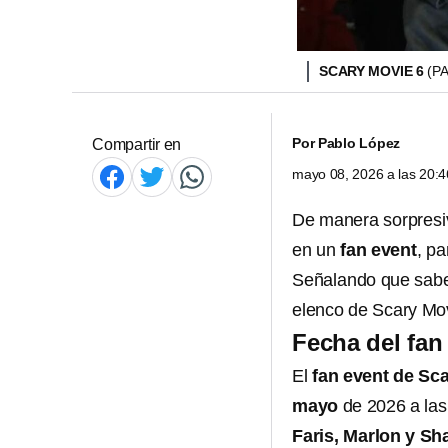
SCARY MOVIE 6
(P
Por
Pablo López
Compartir en
mayo 08, 2026 a las 20:
De manera sorpresi
en un
fan event
, pa
Señalando que sab
elenco de Scary Mov
Fecha del fan
El
fan event de Sc
mayo
de 2026 a la
Faris, Marlon y S