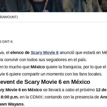
ARAMOUNT)
46 GMT-6
va, el
elenco de
Scary Movie 6
anunció que estará en M
ra convivir con todos sus seguidores en el país.
en lo mucho que
México
quiere la franquicia, por lo que el
ie 6 quiere compartir un momento con los fans locales.
 event de Scary Movie 6 en México
ary Movie 6 en México
se llevará a cabo el próximo
12 de
s
8:00 p.m.
en la CDMX; contando con la presencia de
An
hawn Wayans
.