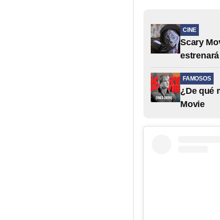
CINE
Scary Mov
estrenará
FAMOSOS
¿De qué m
Movie