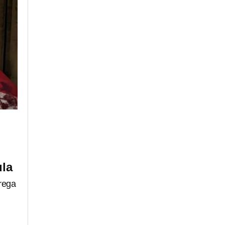
ula
trega