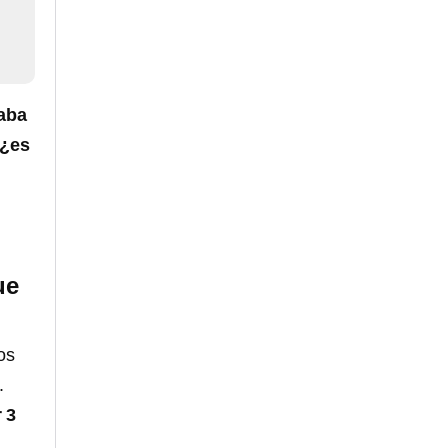
caba
 ¿es
ue
os
.
 3