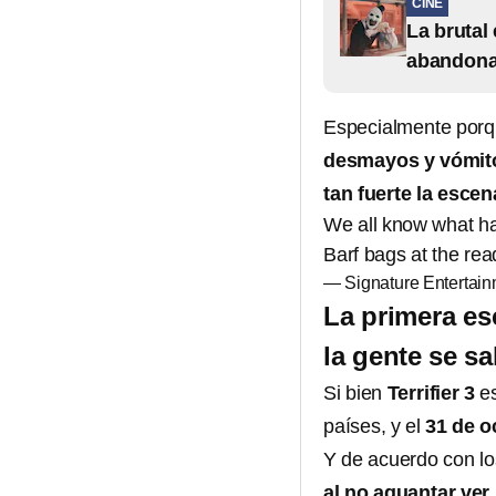
CINE
La brutal
abandonara
Especialmente porq
desmayos y vómit
tan fuerte la esce
We all know what h
Barf bags at the rea
— Signature Entertai
La primera es
la gente se sa
Si bien
Terrifier 3
e
países, y el
31 de o
Y de acuerdo con l
al no aguantar ver