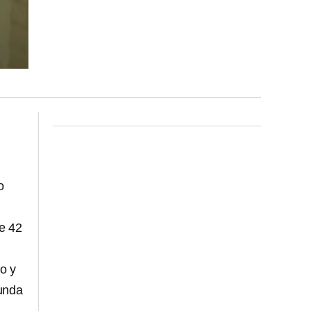
o
de 42
ro y
gunda