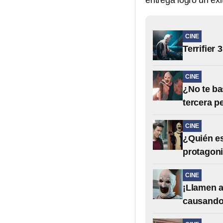
entrega logró un éxi
CINE
Terrifier 
CINE
¿No te ba
tercera pe
CINE
¿Quién es
protagoni
CINE
¡Llamen a
causando 