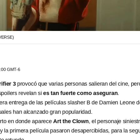
VERSE)
0:00 GMT-6
ifier 3
provocó que varias personas salieran del cine, per
poilers revelan si
es tan fuerte como aseguran
.
cera entrega de las películas slasher B de Damien Leone 
uales han alcanzado gran popularidad.
orto en donde aparece
Art the Clown
, el personaje siniest
er y la primera película pasaron desapercibidas, para la se