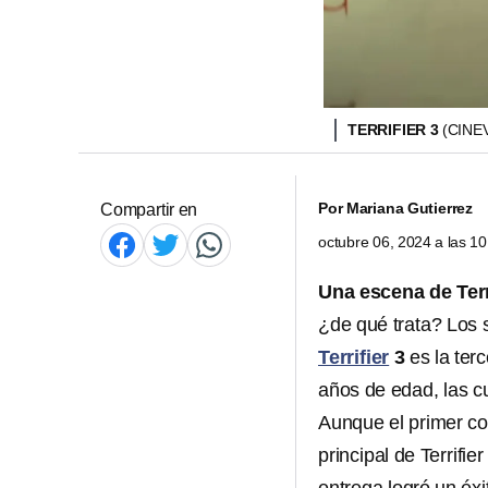
TERRIFIER 3
(CINE
Por
Mariana Gutierrez
Compartir en
octubre 06, 2024 a las 1
Una escena de Terr
¿de qué trata? Los s
Terrifier
3
es la ter
años de edad, las c
Aunque el primer c
principal de Terrifi