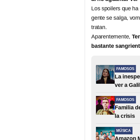
Los spoilers que h
gente se salga, vom
tratan.
Aparentemente,
Ter
bastante sangrien
FAMOSOS
La inespe
ver a Gali
FAMOSOS
Familia d
la crisis
MÚSICA
Amazon Mu