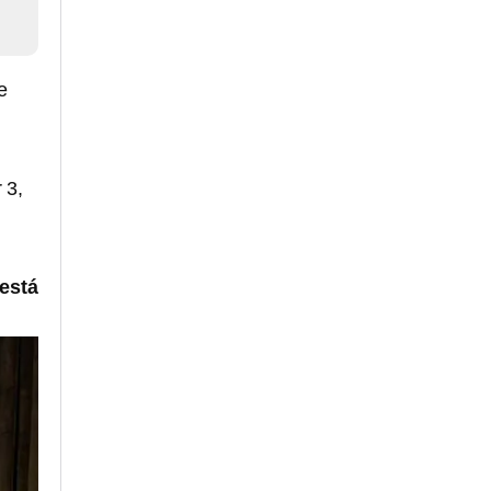
e
 3,
 está