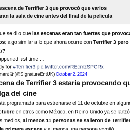
 escena de Terrifier 3 que provocó que varios
n la sala de cine antes del final de la película
ue se dijo que
las escenas eran tan fuertes que provo
os
; algo similar a lo que ahora ocurre con
Terrifier 3 pero
na?
appened last time …
dy for
#Terrifier3
pic.twitter.com/REcmzSPCRx
nment 🎬 (@SignatureEntUK)
October 2, 2024
cena de Terrifier 3 estaría provocando q
lga del cine
stá programada para estrenarse el 11 de octubre en algun
ctubre
en otros como México, en Reino Unido ya se lanzó
os medios,
al menos 11 personas se salieron de Terrifier
 la primera escena
y al menos una persona vomitó.