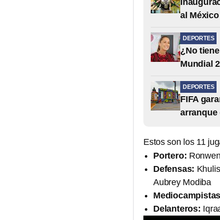
Inaugurac
al México
DEPORTES
¿No tiene
Mundial 
DEPORTES
FIFA garan
arranque 
Estos son los 11 ju
Portero:
Ronwen 
Defensas:
Khulis
Aubrey Modiba
Mediocampistas
Delanteros:
Iqra