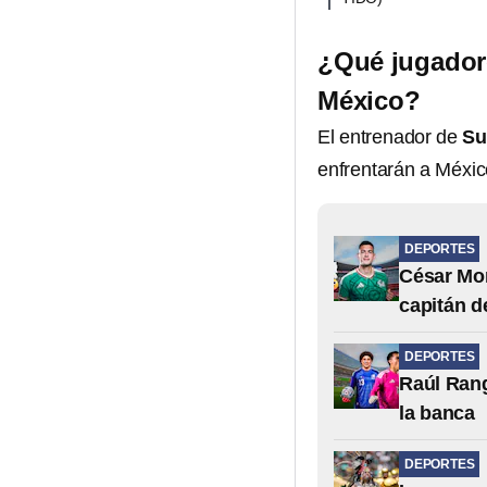
¿Qué jugadore
México?
El entrenador de
Su
enfrentarán a Méxic
DEPORTES
César Mon
capitán d
DEPORTES
Raúl Rang
la banca
DEPORTES