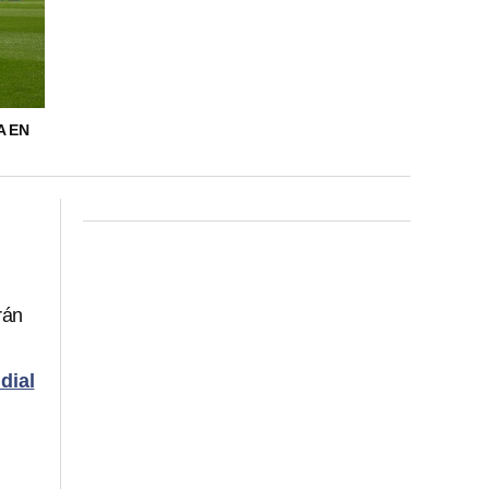
A EN
rán
dial