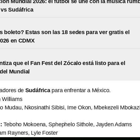
ión Mundial 2026: el futbol se une con la música rum
 vs Sudáfrica
s boleto? Estas son las 18 sedes para ver gratis el
2026 en CDMX
tiza que el Fan Fest del Zócalo está listo para el
del Mundial
gadores de
Sudáfrica
para enfrentar a México.
Williams
o Mudau, Nkosinathi Sibisi, Ime Okon, Mbekezeli Mbokazi
:
Teboho Mokoena, Sphephelo Sithole, Jayden Adams
am Rayners, Lyle Foster