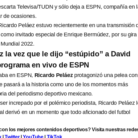
scarta Televisa/TUDN y sólo deja a ESPN, compañía en l
r de ocasiones.
Ricardo Peláez estuvo recientemente en una transmisión 
 como invitado especial de Enrique Bermúdez, por su gira
 Mundial 2022.
z la vez que le dijo “estúpido” a David
 programa en vivo de ESPN
jaba en ESPN,
Ricardo Peláez
protagonizó una pelea con
 pasará a la historia como uno de los momentos más
toria del periodismo deportivo mexicano.
ser increpado por el polémico periodista, Ricardo Peláez l
cual derivó en un momento que todo aficionado del futbol
 con los mejores contenidos deportivos? Visita nuestras rede
k
|
Twitter
|
YouTube
|
TikTok