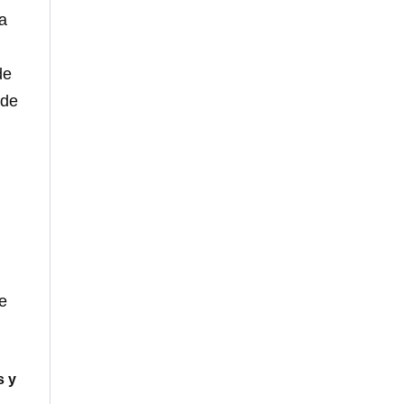
a
de
 de
e
s y