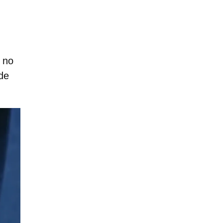
o no
de