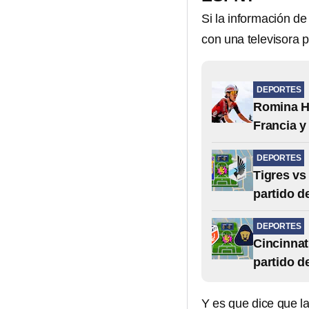
Si la información d
con una televisora p
DEPORTES
Romina Hi
Francia y
DEPORTES
Tigres vs
partido d
DEPORTES
Cincinnat
partido d
Y es que dice que la