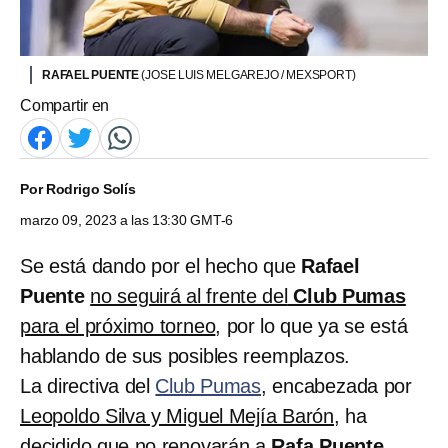
RAFAEL PUENTE
(JOSE LUIS MELGAREJO / MEXSPORT)
Compartir en
Por
Rodrigo Solís
marzo 09, 2023 a las 13:30 GMT-6
Se está dando por el hecho que
Rafael
Puente
no seguirá al frente del
Club Pumas
para el próximo torneo
, por lo que ya se está
hablando de sus posibles reemplazos.
La directiva del
Club Pumas
, encabezada por
Leopoldo Silva y Miguel Mejía Barón
, ha
decidido que no renovarán a
Rafa Puente