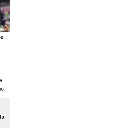
26
e
io.
la