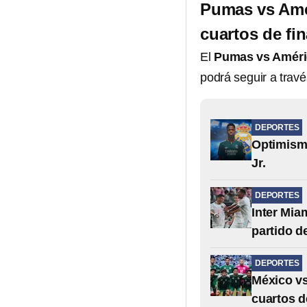
Pumas vs Amér
cuartos de fin
El
Pumas vs Améri
podrá seguir a trav
DEPORTES
Optimismo
Jr.
DEPORTES
Inter Mia
partido d
DEPORTES
México vs
cuartos d