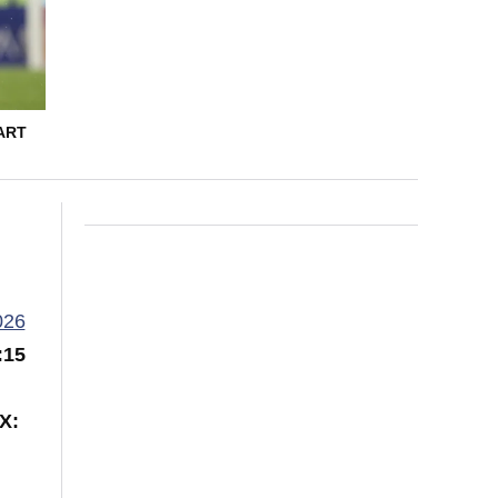
ART
026
:15
X: