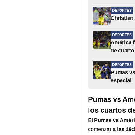
DEPORTES
Christian
DEPORTES
América f
de cuarto
DEPORTES
Pumas vs
especial
Pumas vs Amér
los cuartos de
El
Pumas vs Amér
comenzar
a las 19