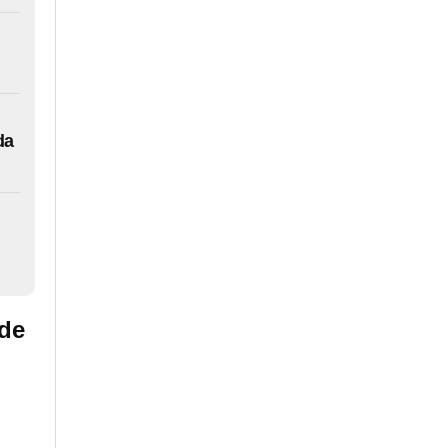
da
 de