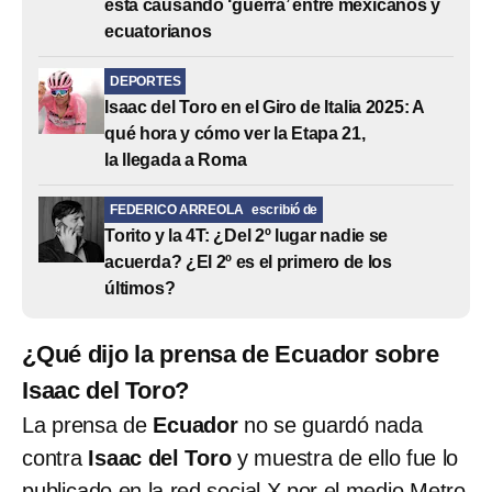
está causando ‘guerra’ entre mexicanos y
ecuatorianos
DEPORTES
Isaac del Toro en el Giro de Italia 2025: A
qué hora y cómo ver la Etapa 21,
la llegada a Roma
FEDERICO ARREOLA
escribió de
Torito y la 4T: ¿Del 2º lugar nadie se
acuerda? ¿El 2º es el primero de los
últimos?
¿Qué dijo la prensa de Ecuador sobre
Isaac del Toro?
La prensa de
Ecuador
no se guardó nada
contra
Isaac del Toro
y muestra de ello fue lo
publicado en la red social X por el medio Metro