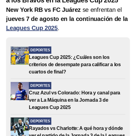
a los Bravos en la Leagues Cup 2025
New York RB vs FC Juárez
se enfrentan el
jueves 7 de agosto en la continuación de la
Leagues Cup 2025
.
DEPORTES
Leagues Cup 2025: ¿Cuáles son los
criterios de desempate para calificar a los
cuartos de final?
DEPORTES
Cruz Azul vs Colorado: Hora y canal para
ver a La Máquina en la Jornada 3 de
Leagues Cup 2025
DEPORTES
Rayados vs Charlotte: A qué hora y dónde
ver el partido de la Jornada 3 de la Leagues