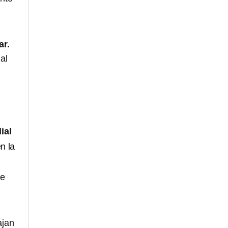
ar.
al
ial
n la
de
ajan