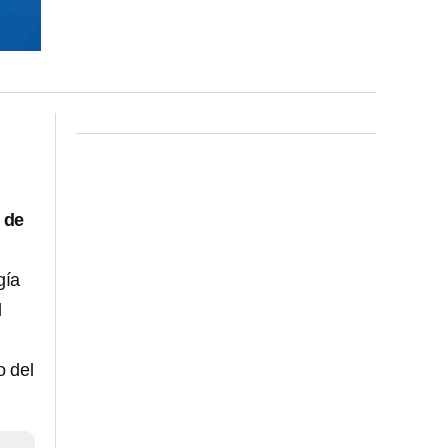
 de
gía
l
o del