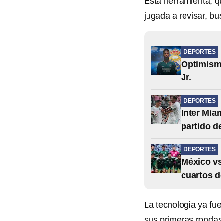
Esta herramienta, q
jugada a revisar, bu
DEPORTES
Optimismo
Jr.
DEPORTES
Inter Mia
partido d
DEPORTES
México vs
cuartos d
La tecnología ya fue
sus primeras rondas