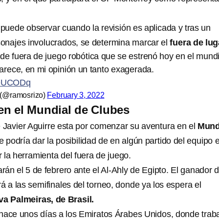
puede observar cuando la revisión es aplicada y tras un
rsonajes involucrados, se determina marcar el
fuera de lug
de fuera de juego robótica que se estrenó hoy en el mundi
parece, en mi opinión un tanto exagerada.
MleUCODq
 (@ramosrizo)
February 3, 2022
en el Mundial de Clubes
 Javier Aguirre esta por comenzar su aventura en el
Mund
e podría dar la posibilidad de en algún partido del equipo e
r la herramienta del fuera de juego.
án el 5 de febrero ante el Al-Ahly de Egipto. El ganador 
á a las semifinales del torneo, donde ya los espera el
va Palmeiras, de Brasil.
hace unos días a los Emiratos Árabes Unidos, donde trab