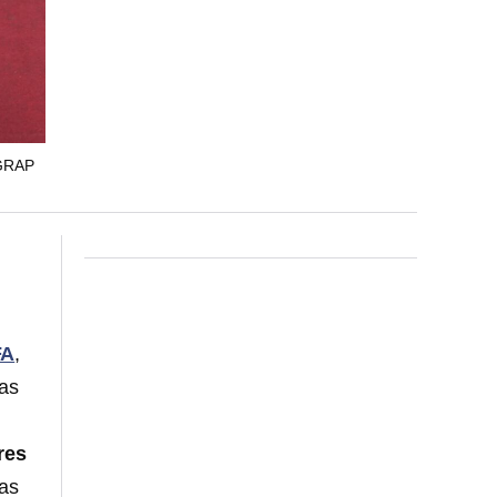
GRAP
FA
,
las
res
ras