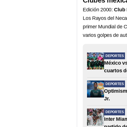
Clubes mexica
Edición 2000:
Club
Los Rayos del Necax
primer Mundial de Cl
varios golpes de aut
DEPORTES
México vs
cuartos d
DEPORTES
Optimismo
Jr.
DEPORTES
Inter Mia
partido d