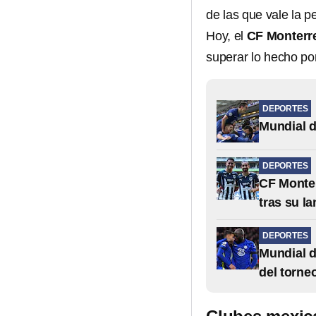
de las que vale la p
Hoy, el
CF Monterr
superar lo hecho por
DEPORTES
Mundial d
DEPORTES
CF Monter
tras su l
DEPORTES
Mundial d
del torne