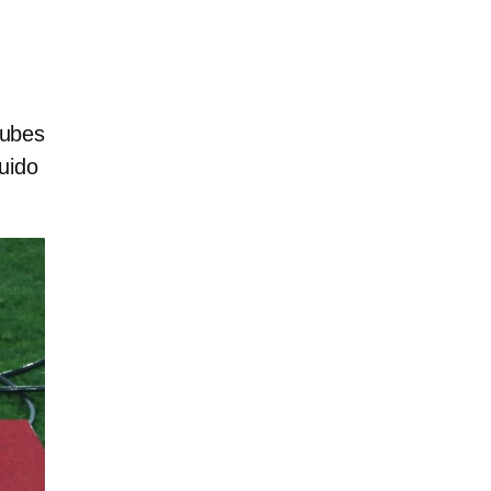
lubes
uido