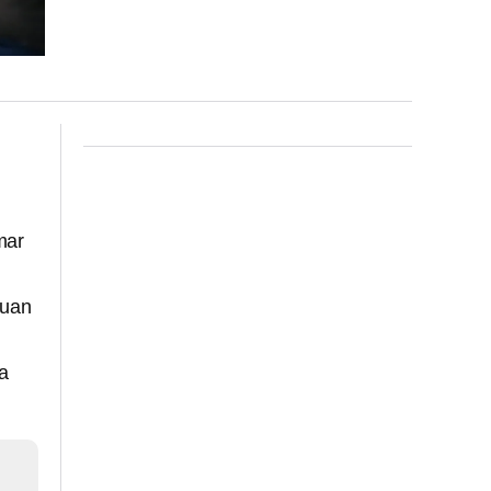
mar
Juan
la