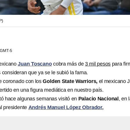
P)
0 GMT-5
mexicano
Juan Toscano
cobra más de
3 mil pesos
para fir
 consideran que ya se le subió la fama.
e coronado con los
Golden State Warriors,
el mexicano 
rtido en una figura mediática en nuestro país.
itó hace algunas semanas visitó en
Palacio Nacional
, en 
l presidente
Andrés Manuel López Obrador.