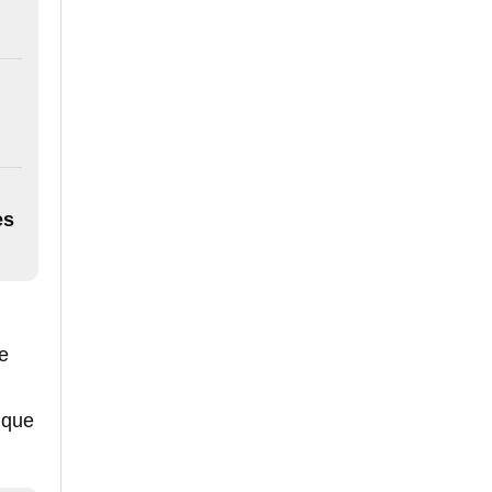
es
ue
 que