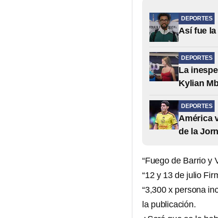
DEPORTES
Así fue l
DEPORTES
La inespe
Kylian M
DEPORTES
América v
de la Jor
“Fuego de Barrio y 
“12 y 13 de julio F
“3,300 x persona inc
la publicación.