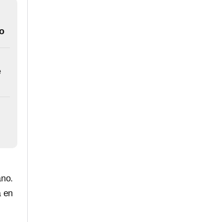
lo
e
ano.
a en