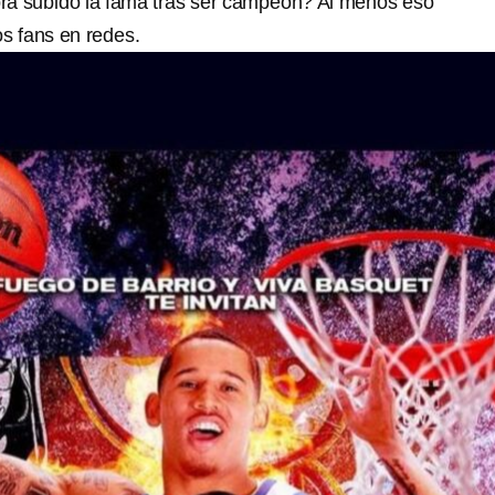
rá subido la fama tras ser campeón? Al menos eso
s fans en redes.