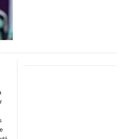
a
r
s
de