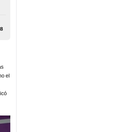
28
as
mo el
icó