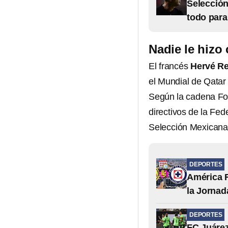
Selección
todo para
Nadie le hizo
El francés
Hervé R
el Mundial de Qatar 
Según la cadena Fox
directivos de la Fed
Selección Mexicana.
DEPORTES
América F
la Jornad
DEPORTES
FC Juáre