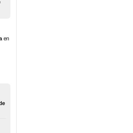
e
a
en
de