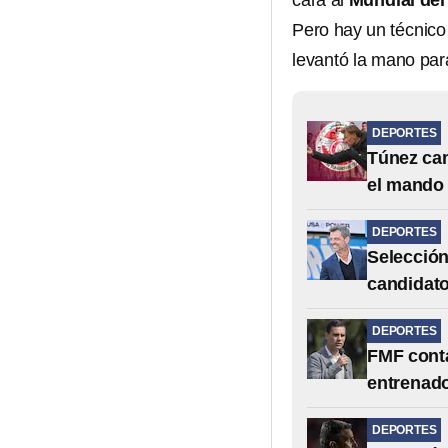
cara al
Mundial del
Pero hay un técnico 
levantó la mano pa
DEPORTES
Túnez cam
el mando
DEPORTES
Selección
candidatos
DEPORTES
FMF conta
entrenado
DEPORTES