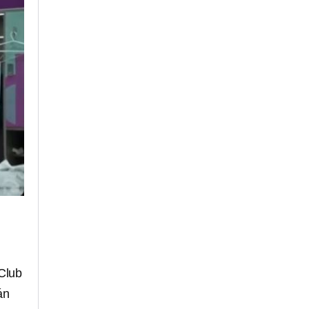
 Club
án