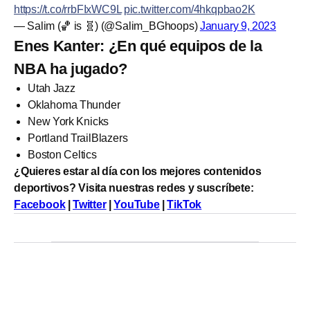
https://t.co/rrbFIxWC9L
pic.twitter.com/4hkqpbao2K
— Salim (🏀 is 🧬) (@Salim_BGhoops)
January 9, 2023
Enes Kanter: ¿En qué equipos de la
NBA ha jugado?
Utah Jazz
Oklahoma Thunder
New York Knicks
Portland TrailBlazers
Boston Celtics
¿Quieres estar al día con los mejores contenidos
deportivos? Visita nuestras redes y suscríbete:
Facebook
|
Twitter
|
YouTube
|
TikTok