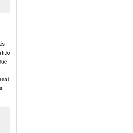
ués
rtido
 fue
neal
a