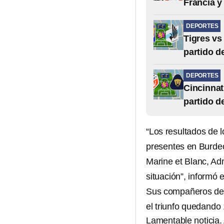
Francia y
DEPORTES
Tigres vs
partido d
DEPORTES
Cincinnat
partido d
“Los resultados de
presentes en Burdeos
Marine et Blanc, Adm
situación”, informó 
Sus compañeros del
el triunfo quedando
Lamentable noticia. 