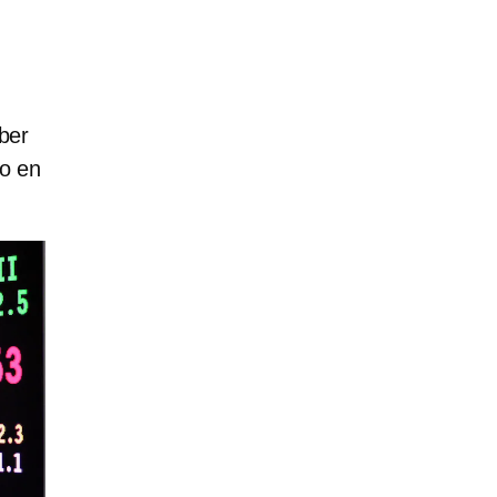
ber
do en