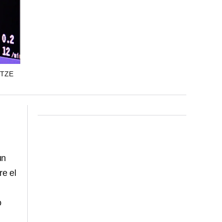
ITZE
un
re el
o