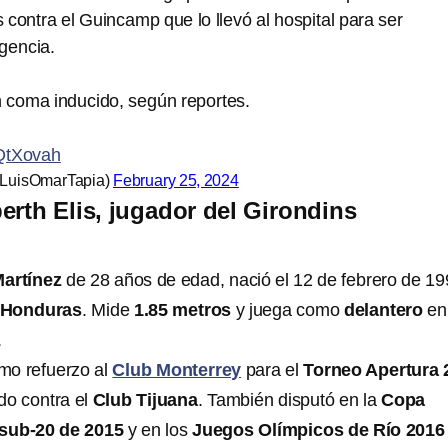
contra el Guincamp que lo llevó al hospital para ser
gencia.
n coma inducido, según reportes.
FQtXovah
@LuisOmarTapia)
February 25, 2024
erth Elis, jugador del Girondins
Martínez
de 28 años de edad, nació el 12 de febrero de 1
Honduras
. Mide
1.85 metros
y juega como
delantero
en
.
omo refuerzo al
Club Monterrey
para el
Torneo Apertura 
do contra el
Club Tijuana
. También disputó en la
Copa
 sub-20 de 2015
y en los
Juegos Olímpicos de Río 2016