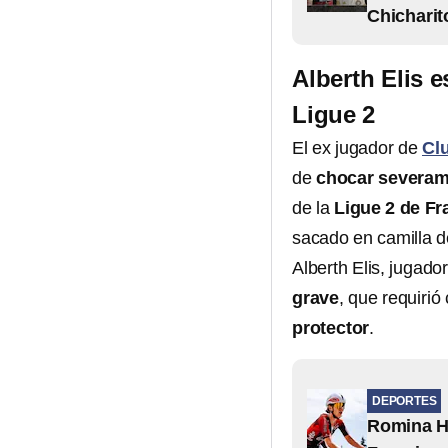
Chicharit
Alberth Elis e
Ligue 2
El ex jugador de
Cl
de
chocar severa
de la
Ligue 2 de Fr
sacado en camilla d
Alberth Elis, jugado
grave
, que requirió
protector
.
DEPORTES
Romina Hi