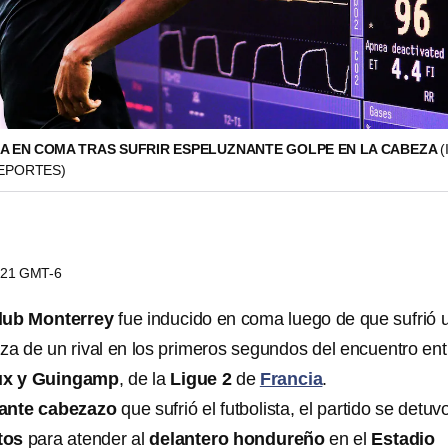
A EN COMA TRAS SUFRIR ESPELUZNANTE GOLPE EN LA CABEZA
(
DEPORTES)
1:21 GMT-6
lub Monterrey
fue inducido en coma luego de que sufrió 
za de un rival en los primeros segundos del encuentro ent
ux y Guingamp
, de la
Ligue 2
de
Francia
.
ante cabezazo
que sufrió el futbolista, el partido se detuv
tos
para atender al
delantero hondureño
en el
Estadio