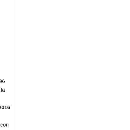
996
 la
2016
con