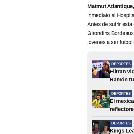
Matmut Atlantique,
inmediato al Hospita
Antes de sufrir est
Girondins Bordeaux 
jóvenes a ser futbol
DEPORTES
Filtran v
Ramón tu
DEPORTES
El mexica
reflector
DEPORTES
Kings Lea