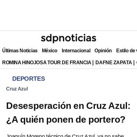
Últimas Noticias
México
Internacional
Opinión
Estilo de
ROMINA HINOJOSA TOUR DE FRANCIA
DAFNE ZAPATA
DEPORTES
Cruz Azul
Desesperación en Cruz Azul:
¿A quién ponen de portero?
Joaquín Moreno técnico de Cruz Azul, ya no sabe