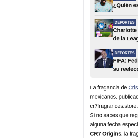
¿Quién es
DEPORTES
Charlotte 
de la Le
DEPORTES
FIFA: Fed
su reelec
La fragancia de
Cri
mexicanos
, publica
cr7fragrances.store
Si no sabes que reg
alguna fecha especi
CR7 Origins
,
la fr