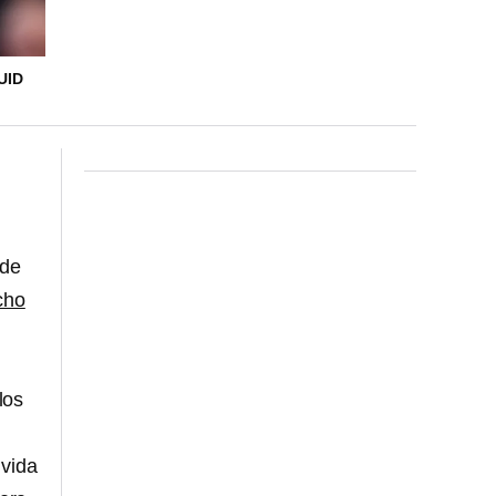
UID
 de
cho
los
 vida