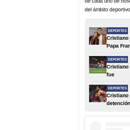
de cada uno de nos
del ámbito deportivo
DEPORTES
Cristiano
Papa Fra
DEPORTES
Cristiano 
fue
DEPORTES
Cristian
detenció