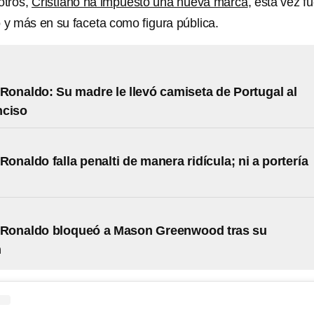
otros,
Cristiano ha impuesto una nueva marca
, esta vez f
 y más en su faceta como figura pública.
 Ronaldo: Su madre le llevó camiseta de Portugal al
nciso
Ronaldo falla penalti de manera ridícula; ni a portería
o Ronaldo bloqueó a Mason Greenwood tras su
n