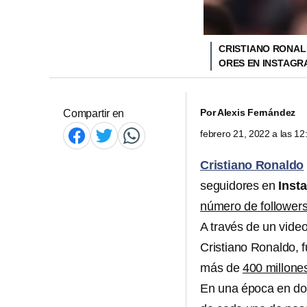
CRISTIANO RONAL
ORES EN INSTAG
Por
Alexis Fernández
Compartir en
febrero 21, 2022 a las 1
Cristiano Ronaldo
seguidores en
Inst
número de follower
A través de un vide
Cristiano Ronaldo, f
más de
400 millone
En una época en don