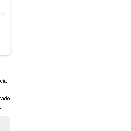
cia
onado
.