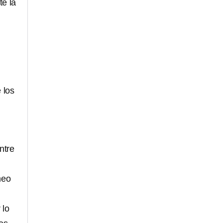
te la
 los
ntre
neo
 lo