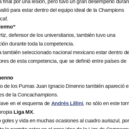
 la final por una lesión, pero tuvo un gran desempeño duran
valió para estar dentro del equipo ideal de la Champions
caf.
alermo”
tiz, defensor de los universitarios, también tuvo una
ción durante toda la competencia.
 ya también seleccionado nacional mexicano estar dentro de
res de esta competencia, que se definió entre países de
inenno
no de los Pumas Juan Ignacio Dinenno también apareció e
res de la Concachampions.
clave en el esquema de
Andrés Lillini
, no sólo en este tor
 propia
Liga MX
.
 goles y vida en muchas ocasiones al cuadro auriazul, por