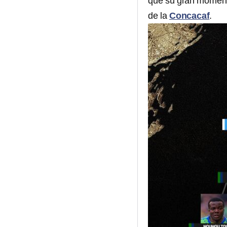
que su gran momento
de la
Concacaf
.