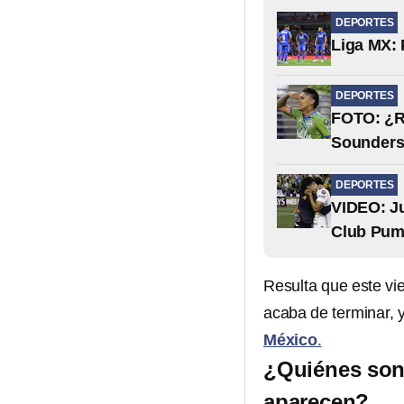
DEPORTES
Liga MX: 
DEPORTES
FOTO: ¿Ra
Sounder
DEPORTES
VIDEO: Ju
Club Pu
Resulta que este vi
acaba de terminar, y
México
.
¿Quiénes son
aparecen?