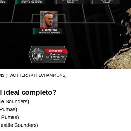
ONS
(TWOTTER: @THECHAMPIONS)
XI ideal completo?
tle Sounders)
 Pumas)
ub Pumas)
Seattle Sounders)