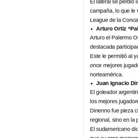
El lateral se perdió
campaña, lo que le 
League de la Conca
Arturo Ortiz “P
Arturo el Palermo Or
destacada participa
Este le permitió al
once mejores jugado
norteamérica.
Juan Ignacio D
El goleador argenti
los mejores jugado
Dinenno fue pieza 
regional, sino en la
El sudamericano dio