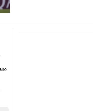
.
cano
o