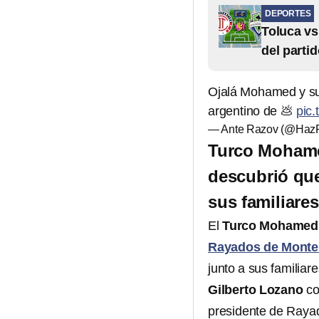
DEPORTES
Toluca vs
del parti
Ojalá Mohamed y su
argentino de 💩
pic
— Ante Razov (@Haz
Turco Mohame
descubrió que
sus familiares
El
Turco Mohamed
Rayados de Monte
junto a sus familiare
Gilberto Lozano
co
presidente de Rayad