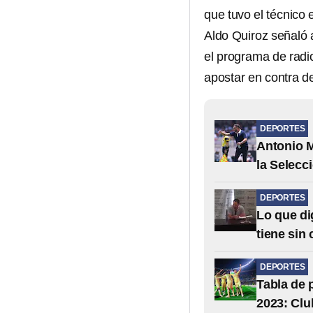
que tuvo el técnico 
Aldo Quiroz señaló a
el programa de radi
apostar en contra d
DEPORTES
Antonio M
la Selecc
DEPORTES
Lo que di
tiene sin
DEPORTES
Tabla de 
2023: Clu