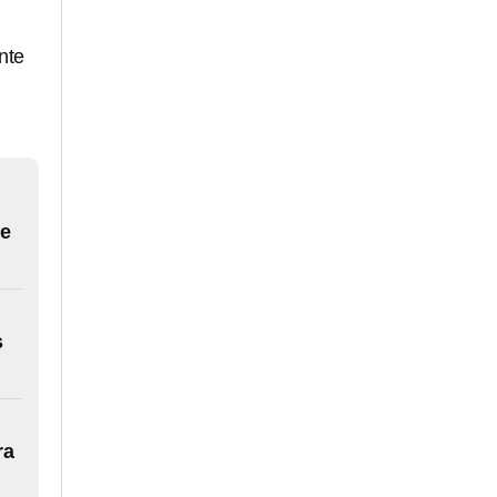
nte
de
s
ra