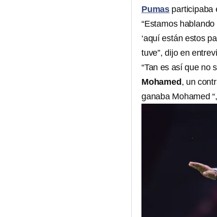
Pumas
participaba 
“Estamos hablando d
‘aquí están estos pa
tuve”, dijo en entrev
“Tan es así que no 
Mohamed
, un cont
ganaba Mohamed “, f