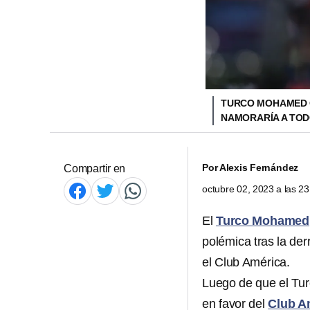
TURCO MOHAMED C
NAMORARÍA A TO
Por
Alexis Fernández
Compartir en
octubre 02, 2023 a las 2
El
Turco Mohamed
polémica tras la de
el Club América.
Luego de que el Tu
en favor del
Club A