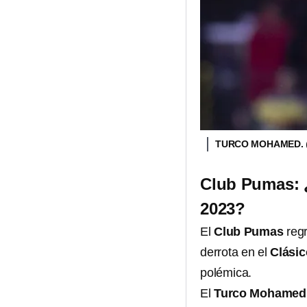
TURCO MOHAMED.
Club Pumas: ¿
2023?
El
Club Pumas
reg
derrota en el
Clásic
polémica.
El
Turco Mohame