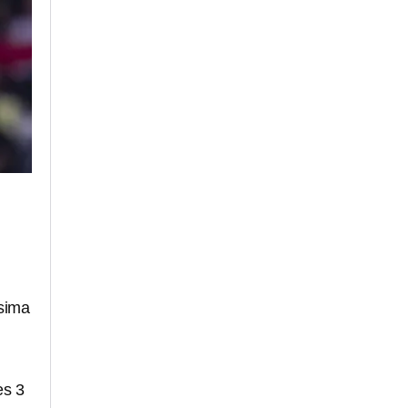
sima
es 3