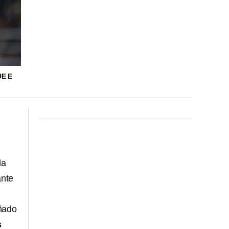
E E
la
ante
ñado
s