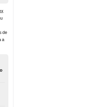
ex
su
s de
a a
do