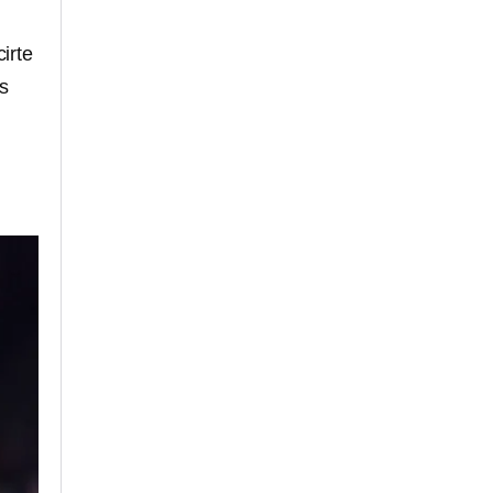
irte
s