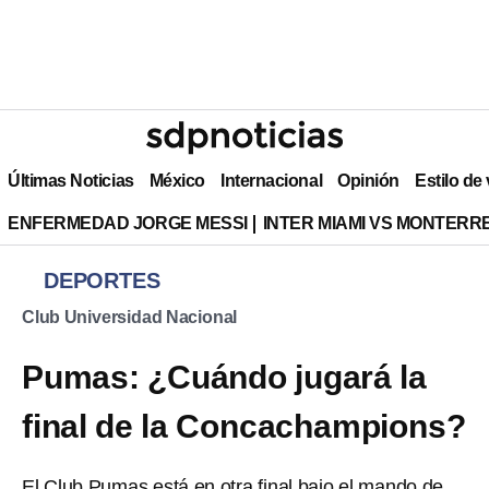
Últimas Noticias
México
Internacional
Opinión
Estilo de
ENFERMEDAD JORGE MESSI
INTER MIAMI VS MONTERR
DEPORTES
Club Universidad Nacional
Pumas: ¿Cuándo jugará la
final de la Concachampions?
El Club Pumas está en otra final bajo el mando de