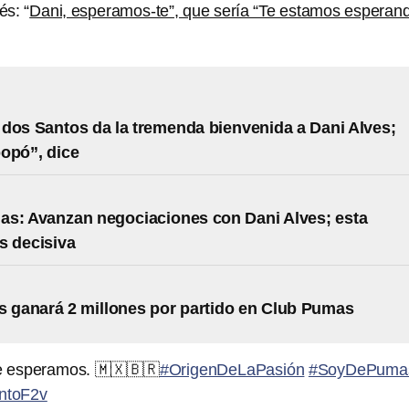
s: “
Dani, esperamos-te”, que sería “Te estamos esperan
dos Santos da la tremenda bienvenida a Dani Alves;
opó”, dice
s: Avanzan negociaciones con Dani Alves; esta
s decisiva
s ganará 2 millones por partido en Club Pumas
e esperamos. 🇲🇽🇧🇷
#OrigenDeLaPasión
#SoyDePuma
7ntoF2v