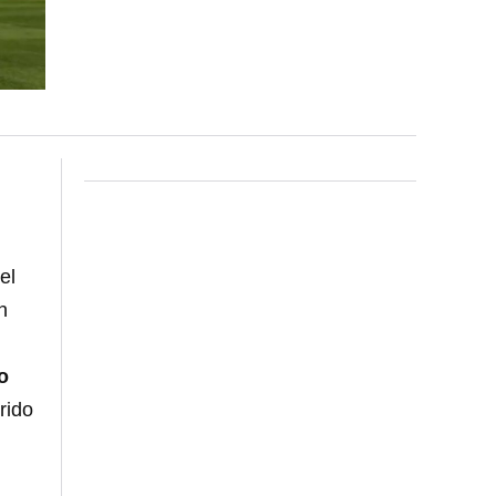
el
n
o
rido