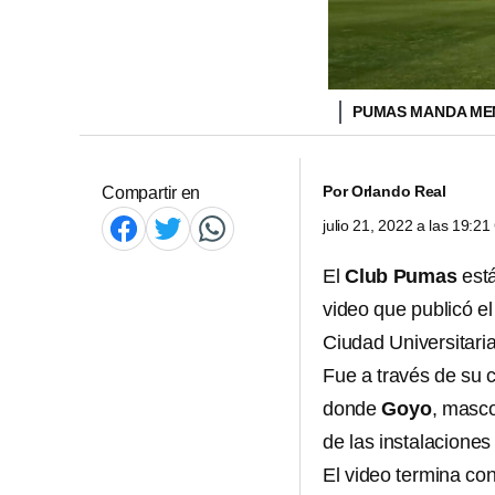
PUMAS MANDA MEN
Por
Orlando Real
Compartir en
julio 21, 2022 a las 19:2
El
Club Pumas
está
video que publicó e
Ciudad Universitaria
Fue a través de su 
donde
Goyo
, masco
de las instalaciones
El video termina co