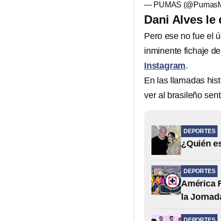
— PUMAS (@Pumas
Dani Alves le
Pero ese no fue el 
inminente fichaje d
Instagram
.
En las llamadas hist
ver al brasileño sen
DEPORTES
¿Quién es
DEPORTES
América F
la Jornad
DEPORTES