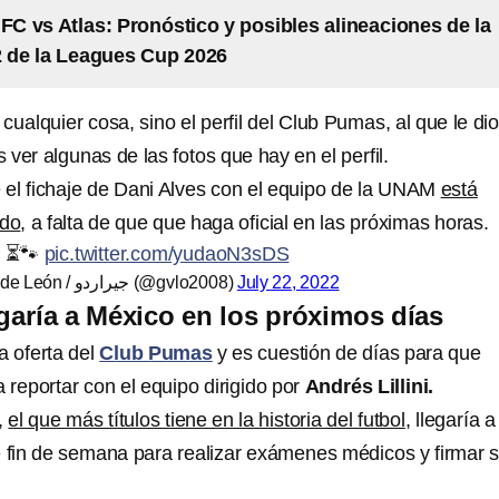
 FC vs Atlas: Pronóstico y posibles alineaciones de la
 de la Leagues Cup 2026
cualquier cosa, sino el perfil del Club Pumas, al que le dio
ver algunas de las fotos que hay en el perfil.
el fichaje de Dani Alves con el equipo de la UNAM
está
ado
, a falta de que que haga oficial en las próximas horas.
 ⏳️🐾
pic.twitter.com/yudaoN3sDS
— Gerardo Velázquez de León / جيراردو (@gvlo2008)
July 22, 2022
egaría a México en los próximos días
a oferta del
Club Pumas
y es cuestión de días para que
 reportar con el equipo dirigido por
Andrés Lillini.
,
el que más títulos tiene en la historia del futbol
, llegaría a
e fin de semana para realizar exámenes médicos y firmar 