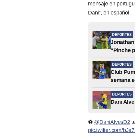
mensaje en portugué
Dani”,
en español.
DEPORTES
Jonathan 
“Pinche p
DEPORTES
Club Puma
semana e
DEPORTES
Dani Alve
⚽️
@DaniAlvesD2
t
pic.twitter.com/bJe