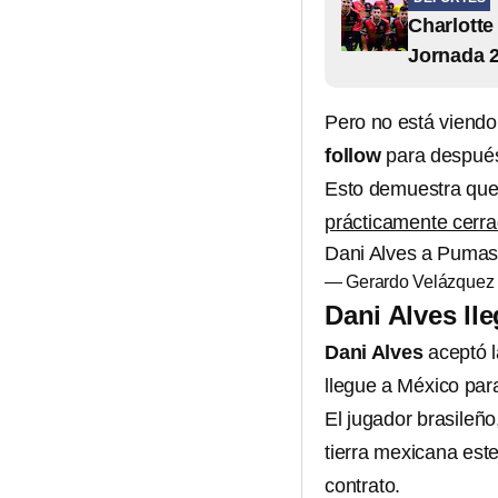
Charlotte
Jornada 2
Pero no está viendo 
follow
para después 
Esto demuestra que 
prácticamente cerr
Dani Alves a Pumas
Dani Alves ll
Dani Alves
aceptó l
llegue a México para
El jugador brasileño
tierra mexicana est
contrato.