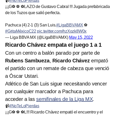
📹
#NoTeLoPierdas
¡¡¡G⚽ ⚽ ⚽LAZO de Gustavo Cabral !!! Jugada prefabricada
de los Tuzos que salió perfecta.
Pachuca (4) 2-1 (3) San Luis.
#LigaBBVAMX
⚽
#GritaMéxicoC22
pic.twitter.com/hzXozk8W0x
— Liga BBVA MX (@LigaBBVAMX)
May 15, 2022
Ricardo Chávez empata el juego 1 a 1
Con un centro a balón parado por parte de
Rubens Sambueza
,
Ricardo Chávez
empató
el partido con un remate de cabeza que venció
a Óscar Ustari.
Atlético de San Luis sigue necesitando vencer
por cualquier marcador a Pachuca para
acceder a las
semifinales de la Liga MX
.
📹
#NoTeLoPierdas
¡¡¡G⚽ ⚽ ⚽L!!! Ricardo Chávez empató el encuentro y el