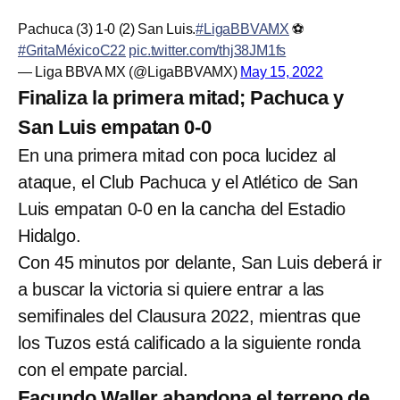
Pachuca (3) 1-0 (2) San Luis.
#LigaBBVAMX
⚽
#GritaMéxicoC22
pic.twitter.com/thj38JM1fs
— Liga BBVA MX (@LigaBBVAMX)
May 15, 2022
Finaliza la primera mitad; Pachuca y
San Luis empatan 0-0
En una primera mitad con poca lucidez al
ataque, el Club Pachuca y el Atlético de San
Luis empatan 0-0 en la cancha del Estadio
Hidalgo.
Con 45 minutos por delante, San Luis deberá ir
a buscar la victoria si quiere entrar a las
semifinales del Clausura 2022, mientras que
los Tuzos está calificado a la siguiente ronda
con el empate parcial.
Facundo Waller abandona el terreno de