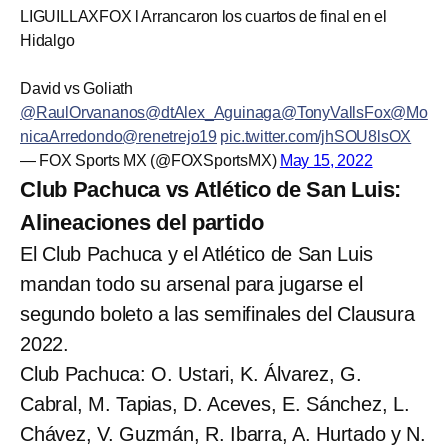
LIGUILLAXFOX l Arrancaron los cuartos de final en el
Hidalgo
David vs Goliath
@RaulOrvananos
@dtAlex_Aguinaga
@TonyVallsFox
@Mo
nicaArredondo
@renetrejo19
pic.twitter.com/jhSOU8lsOX
— FOX Sports MX (@FOXSportsMX)
May 15, 2022
Club Pachuca vs Atlético de San Luis:
Alineaciones del partido
El Club Pachuca y el Atlético de San Luis
mandan todo su arsenal para jugarse el
segundo boleto a las semifinales del Clausura
2022.
Club Pachuca: O. Ustari, K. Álvarez, G.
Cabral, M. Tapias, D. Aceves, E. Sánchez, L.
Chávez, V. Guzmán, R. Ibarra, A. Hurtado y N.