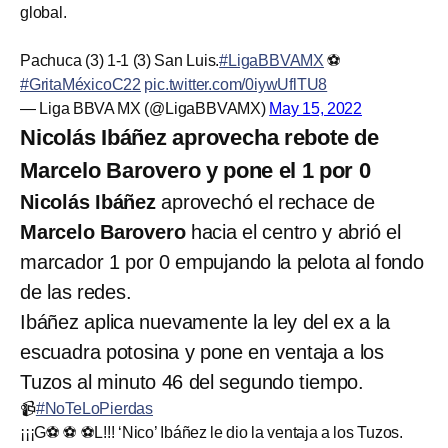
global.
Pachuca (3) 1-1 (3) San Luis.
#LigaBBVAMX
⚽
#GritaMéxicoC22
pic.twitter.com/0iywUflTU8
— Liga BBVA MX (@LigaBBVAMX)
May 15, 2022
Nicolás Ibáñez aprovecha rebote de
Marcelo Barovero y pone el 1 por 0
Nicolás Ibáñez
aprovechó el rechace de
Marcelo Barovero
hacia el centro y abrió el
marcador 1 por 0 empujando la pelota al fondo
de las redes.
Ibáñez aplica nuevamente la ley del ex a la
escuadra potosina y pone en ventaja a los
Tuzos al minuto 46 del segundo tiempo.
📹
#NoTeLoPierdas
¡¡¡G⚽ ⚽ ⚽L!!! ‘Nico’ Ibáñez le dio la ventaja a los Tuzos.