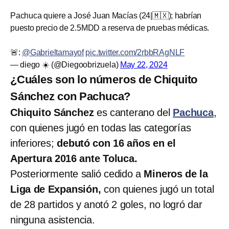
Pachuca quiere a José Juan Macías (24|🇲🇽); habrían
puesto precio de 2.5MDD a reserva de pruebas médicas.
🚨:
@Gabrieltamayof
pic.twitter.com/2rbbRAgNLF
— diego ☀️ (@Diegoobrizuela)
May 22, 2024
¿Cuáles son lo números de Chiquito
Sánchez con Pachuca?
Chiquito Sánchez
es canterano del
Pachuca
,
con quienes jugó en todas las categorías
inferiores;
debutó con 16 años en el
Apertura 2016 ante Toluca.
Posteriormente salió cedido a
Mineros de la
Liga de Expansión,
con quienes jugó un total
de 28 partidos y anotó 2 goles, no logró dar
ninguna asistencia.