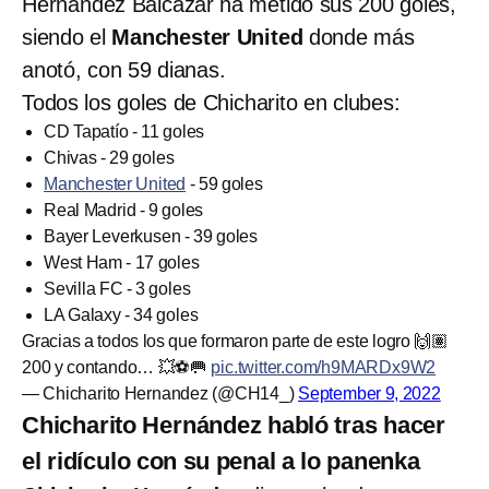
Hernández Balcázar ha metido sus 200 goles,
siendo el
Manchester United
donde más
anotó, con 59 dianas.
Todos los goles de Chicharito en clubes:
CD Tapatío - 11 goles
Chivas - 29 goles
Manchester United
- 59 goles
Real Madrid - 9 goles
Bayer Leverkusen - 39 goles
West Ham - 17 goles
Sevilla FC - 3 goles
LA Galaxy - 34 goles
Gracias a todos los que formaron parte de este logro 🙌🏽
200 y contando… 💥⚽️🥅
pic.twitter.com/h9MARDx9W2
— Chicharito Hernandez (@CH14_)
September 9, 2022
Chicharito Hernández habló tras hacer
el ridículo con su penal a lo panenka