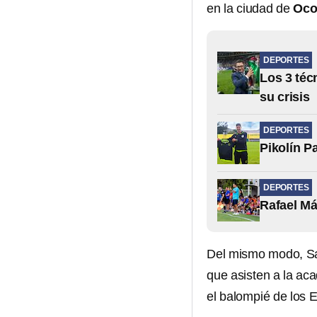
en la ciudad de
Ocot
DEPORTES
Los 3 téc
su crisis
DEPORTES
Pikolín P
DEPORTES
Rafael Má
Del mismo modo, Salc
que asisten a la ac
el balompié de los E