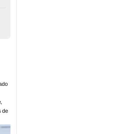
ado
,
s de