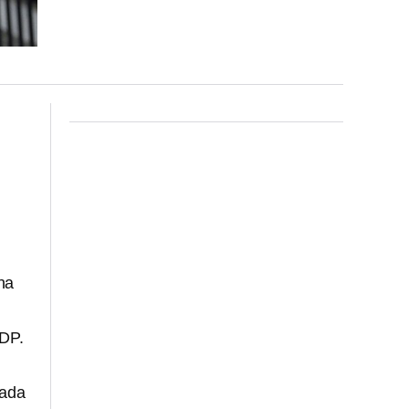
na
TDP.
cada