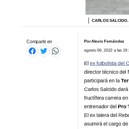
CARLOS SALCIDO
Por
Alexis Fernández
Compartir en
agosto 06, 2022 a las 1
El
ex futbolista del
director técnico del
participará en la
Ter
Carlos Salcido dar
fructífera carrera en
entrenador del
Pro 
El ex latera del Reb
asumirá el cargo de