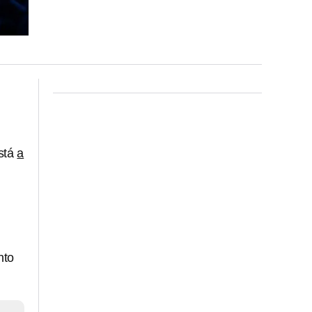
stá
a
,
nto