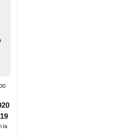
a
:00
020
-19
 la