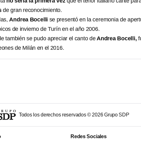
sta
no sería la primera vez
que el tenor italiano cante par
s
de gran reconocimiento.
das,
Andrea Bocelli
se presentó en la ceremonia de apert
icos de invierno de Turín en el año 2006.
e también se pudo apreciar el canto de
Andrea Bocelli,
f
ones de Milán en el 2016.
Todos los derechos reservados ©
2026
Grupo SDP
o
Redes Sociales