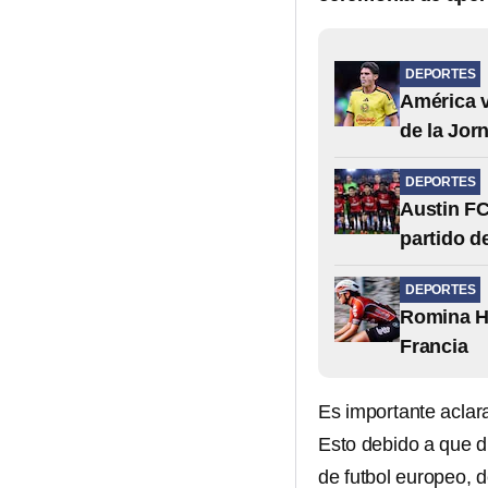
DEPORTES
América v
de la Jor
DEPORTES
Austin FC
partido 
DEPORTES
Romina Hi
Francia
Es importante aclara
Esto debido a que d
de futbol europeo, 