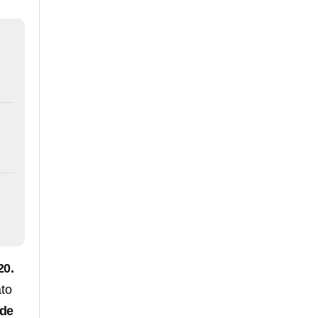
20.
ato
de