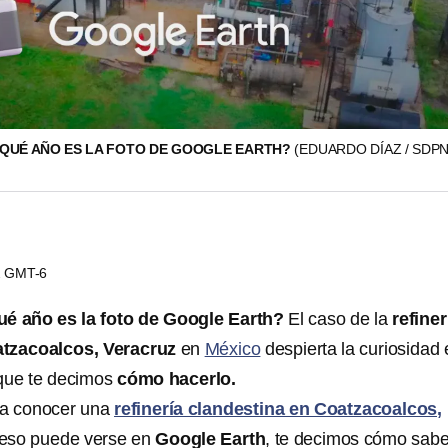
QUÉ AÑO ES LA FOTO DE GOOGLE EARTH?
(EDUARDO DÍAZ / SDP
42 GMT-6
é año es la foto de Google Earth?
El caso de la
refiner
atzacoalcos, Veracruz
en
México
despierta la curiosidad 
 que te decimos
cómo hacerlo.
 a conocer una
refinería clandestina en Coatzacoalcos,
eso puede verse en
Google Earth
, te decimos cómo sab