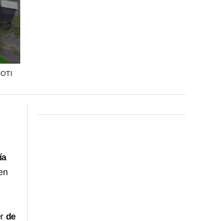
NOTI
ía
en
er
de