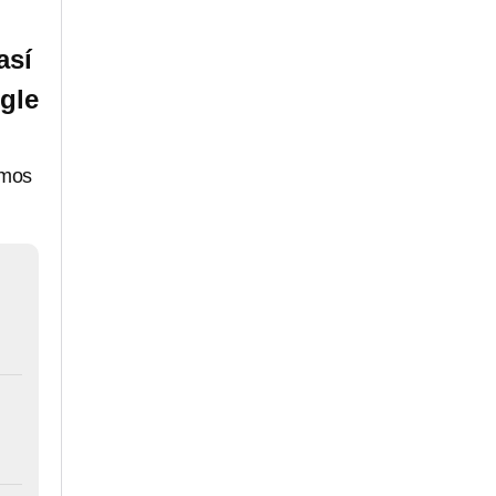
así
gle
imos