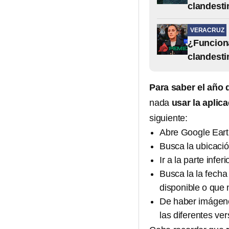
clandesti
VERACRUZ
¿Funciona
clandesti
Para saber el año 
nada
usar la aplic
siguiente:
Abre Google Eart
Busca la ubicació
Ir a la parte infer
Busca la la fecha 
disponible o que 
De haber imágenes
las diferentes ve