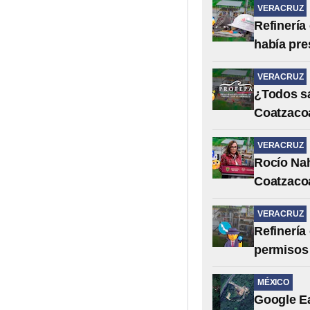
VERACRUZ
Refinería
había pre
VERACRUZ
¿Todos sa
Coatzacoa
VERACRUZ
Rocío Nah
Coatzacoa
VERACRUZ
Refinería
permisos 
MÉXICO
Google Ea