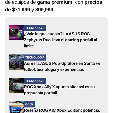
de equipos de
gama premium
, con
precios
de $71,999 y $99,999
.
TECNOLOGÍA
¿Vale lo que cuesta? La ASUS ROG
Zephyrus Duo lleva el gaming portátil al
límite
TECNOLOGÍA
Así es la ASUS Pop-Up Store en Santa Fe:
futbol, tecnología y experiencias
TECNOLOGÍA
ROG Xbox Ally X apunta alto: así es su
propuesta portátil
GEEK
Reseña ROG Ally Xbox Edition: potencia,