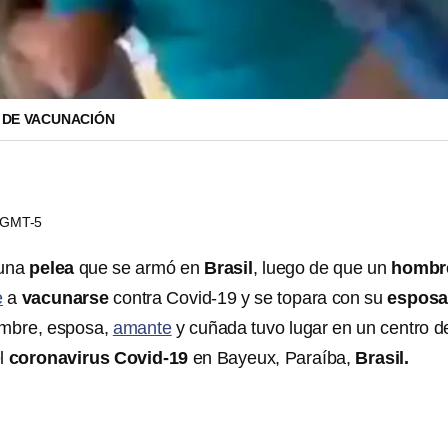
 DE VACUNACIÓN
0 GMT-5
una
pelea
que se armó en
Brasil
, luego de que un
hombr
e
a
vacunarse
contra Covid-19 y se topara con su
espos
ombre, esposa,
amante
y cuñada tuvo lugar en un centro d
el
coronavirus
Covid-19
en Bayeux, Paraíba,
Brasil.