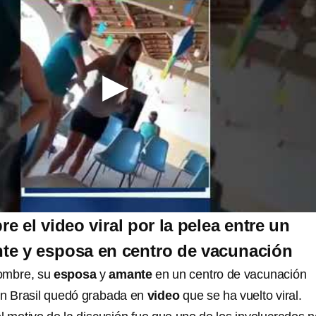
e el video viral por la pelea entre un
te y esposa en centro de vacunación
hombre, su
esposa
y
amante
en un centro de vacunación
en Brasil quedó grabada en
video
que se ha vuelto viral.