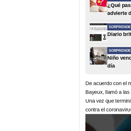
¿Qué pasa
advierte 
SORPRENDE
Diario br
SORPRENDE
Niño vend
día
De acuerdo con el 
Bayeux, llamó a las 
Una vez que terminó
contra el coronavir