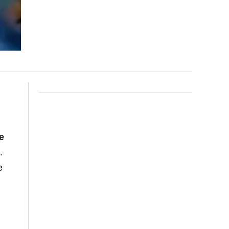
e
a
.
e