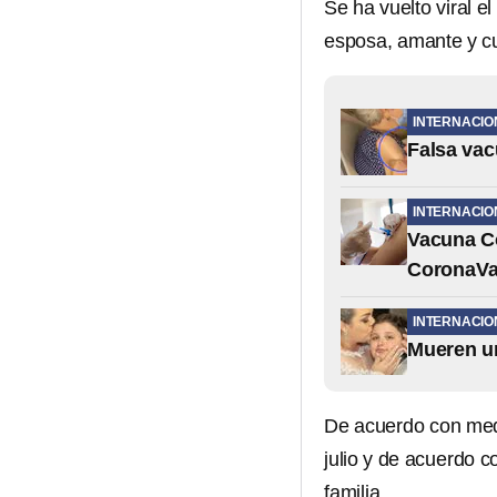
Se ha vuelto viral el
esposa, amante y cu
INTERNACIO
Falsa vac
INTERNACIO
Vacuna Co
CoronaV
INTERNACIO
Mueren un
De acuerdo con medi
julio y de acuerdo c
familia.