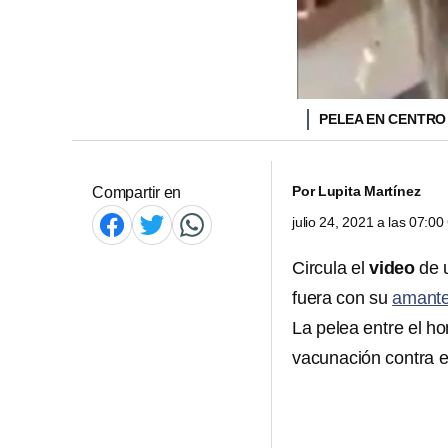
PELEA EN CENTRO
Por
Lupita Martínez
Compartir en
julio 24, 2021 a las 07:0
Circula el
video
de 
fuera con su
amant
La pelea entre el h
vacunación contra 