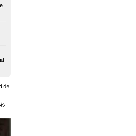
e
al
d de
is