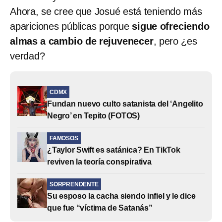
Ahora, se cree que Josué está teniendo más
apariciones públicas porque
sigue ofreciendo
almas a cambio de rejuvenecer
, pero ¿es
verdad?
CDMX
Fundan nuevo culto satanista del ‘Angelito
Negro’ en Tepito (FOTOS)
FAMOSOS
¿Taylor Swift es satánica? En TikTok
reviven la teoría conspirativa
SORPRENDENTE
Su esposo la cacha siendo infiel y le dice
que fue “víctima de Satanás”