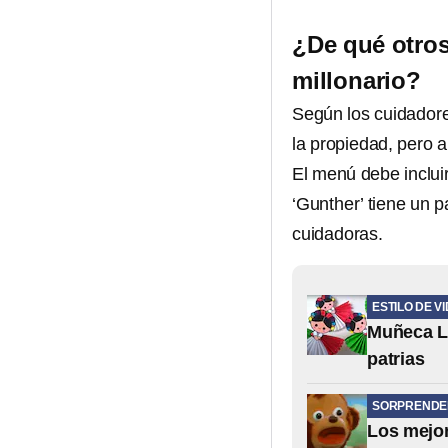
¿De qué otros 
millonario?
Según los cuidadore
la propiedad, pero a
El menú debe inclui
‘Gunther’ tiene un p
cuidadoras.
ESTILO DE V
Muñeca Le
patrias
SORPRENDE
Los mejor