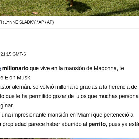
VI
(LYNNE SLADKY / AP / AP)
s 21:15 GMT-6
o
millonario
que vive en la mansión de Madonna, te
e Elon Musk.
pastor alemán, se volvió millonario gracias a la
herencia de
 lo que le ha permitido gozar de lujos que muchas persona
ginar.
 una impresionante mansión en Miami que perteneció a
 propiedad parece haber aburrido al
perrito
, pues ya est