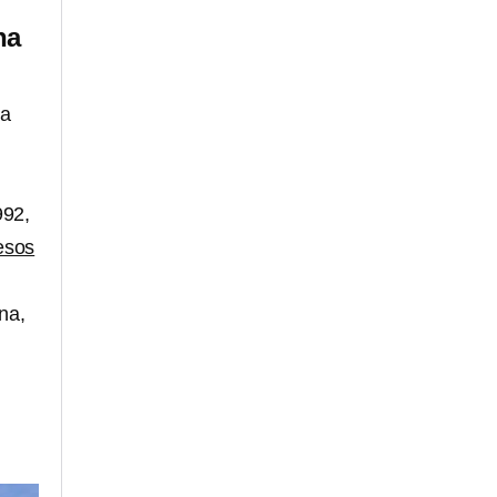
na
la
992,
esos
na,