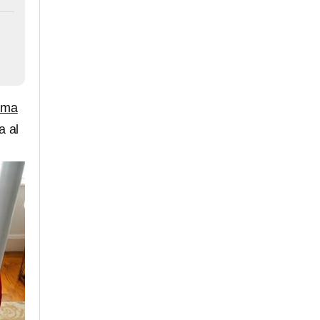
ama
a al