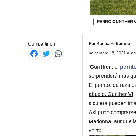
PERRO GUNTHER 
Por
Karina H. Barrera
Compartir en
noviembre 18, 2021 a la
‘
Gunther
’, el
perrit
sorprenderá más qu
El perrito, de raza 
abuelo, Gunther VI
,
siquiera pueden ima
Así pudo comprarse
Madonna, aunque la
venta.