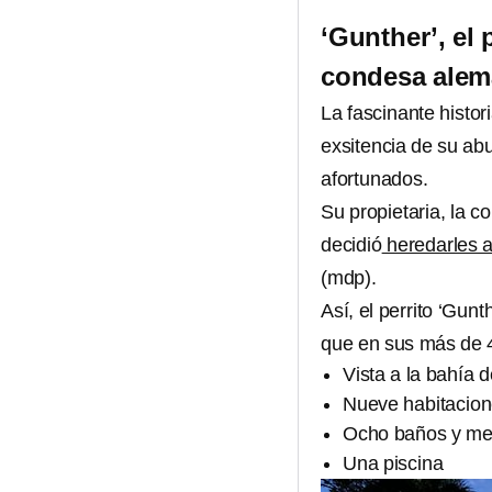
‘Gunther’, el 
condesa ale
La fascinante histo
exsitencia de su ab
afortunados.
Su propietaria, la 
decidió
heredarles a
(mdp).
Así, el perrito ‘Gu
que en sus más de 4
Vista a la bahía 
Nueve habitacio
Ocho baños y me
Una piscina