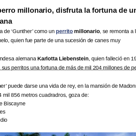
perro millonario, disfruta la fortuna de u
mana
ria de ‘Gunther’ como un
perrito
millonario
, se remonta a 
uelo, quien fue parte de una sucesión de canes muy
condesa alemana
Karlotta Liebenstein
, quien falleció en 1
 sus perritos una fortuna de más de mil 204 millones de p
nther’ puede darse una vida de rey, en la mansión de Madon
 mil 856 metros cuadradros, goza de:
de Biscayne
nes
dio