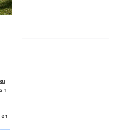
 su
s ni
á en