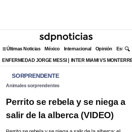
Últimas Noticias
México
Internacional
Opinión
Estilo 
ENFERMEDAD JORGE MESSI
INTER MIAMI VS MONTERR
SORPRENDENTE
Animales sorprendentes
Perrito se rebela y se niega a
salir de la alberca (VIDEO)
Perrito se rebela y se niega a salir de la alberca; el