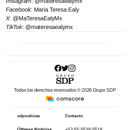
Instagram
: @materesaealymx
Facebook
: Maria Teresa Ealy
X
: @MaTeresaEalyMx
TikTok
: @materesaealymx
Todos los derechos reservados ©
2026
Grupo SDP
sdpnoticias
Contacto
Últimas Noticias
+52-55-5538-5518