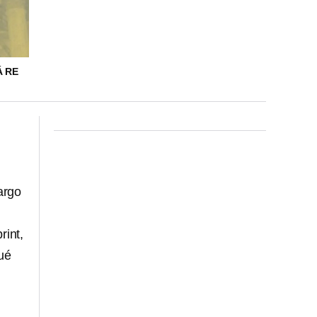
Á RE
argo
rint,
ué