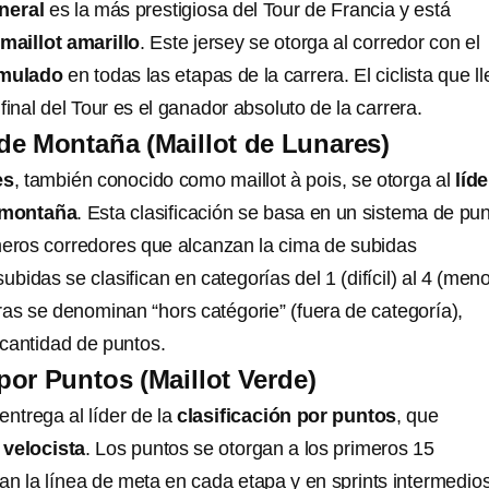
neral
es la más prestigiosa del Tour de Francia y está
maillot amarillo
. Este jersey se otorga al corredor con el
mulado
en todas las etapas de la carrera. El ciclista que l
l final del Tour es el ganador absoluto de la carrera.
 de Montaña (Maillot de Lunares)
es
, también conocido como maillot à pois, se otorga al
líd
montaña
. Esta clasificación se basa en un sistema de pu
meros corredores que alcanzan la cima de subidas
ubidas se clasifican en categorías del 1 (difícil) al 4 (men
duras se denominan “hors catégorie” (fuera de categoría),
cantidad de puntos.
por Puntos (Maillot Verde)
entrega al líder de la
clasificación por puntos
, que
n
velocista
. Los puntos se otorgan a los primeros 15
an la línea de meta en cada etapa y en sprints intermedios