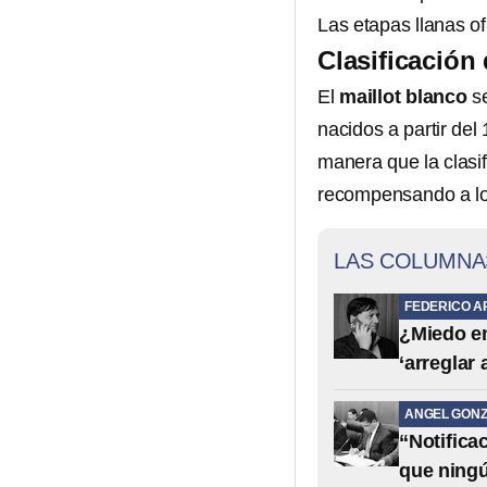
Las etapas llanas of
Clasificación
El
maillot blanco
se
nacidos a partir del
manera que la clasif
recompensando a los
LAS COLUMNA
FEDERICO A
¿Miedo em
‘arreglar
ANGEL GONZ
“Notifica
que ning