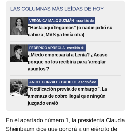
LAS COLUMNAS MÁS LEÍDAS DE HOY
VERÓNICA MALO GUZMÁN
escribió de
“Hasta aquí llegamos” (o nadie pidió su
cabeza; MVS ya tenía otra)
FEDERICO ARREOLA
escribió de
¿Miedo empresarial a Lenia? ¿Acaso
porque no los recibiría para ‘arreglar
asuntos’?
ANGEL GONZÁLEZ BADILLO
escribió de
“Notificación previa de embargo”. La
amenaza de cobro ilegal que ningún
juzgado envió
En el apartado número 1, la presidenta Claudia
Sheinbaum dice que pondrá a un ejército de