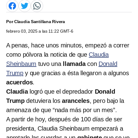
Por
Claudia Santillana Rivera
febrero 03, 2025 a las 11:22 GMT-6
A penas, hace unos minutos, empezó a correr
como pólvora la noticia de que
Claudia
Sheinbaum
tuvo una
llamada
con
Donald
Trump
y que gracias a ésta llegaron a algunos
acuerdos
.
Claudia
logró que el depredador
Donald
Trump
detuviera los
aranceles
, pero bajo la
amenaza de que “nada más por un mes”.
A partir de hoy, después de 100 días de ser
presidenta, Claudia Sheinbaum empezará a
apretarle las cuerdas a un
gabinete
que se ve