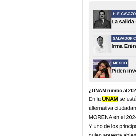
H. E. CAVAZ
La salida
SALVADOR C
Irma Erén
MÉXICO
Piden inv
¿UNAM rumbo al 20
En la
UNAM
se está
alternativa ciudadan
MORENA en el 202
Y uno de los princip
quien apuesta abier