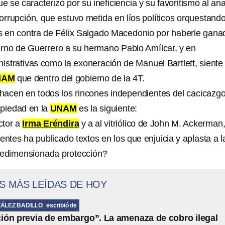
e se caracterizó por su ineficiencia y su favoritismo al ana
rrupción, que estuvo metida en líos políticos orquestand
 en contra de Félix Salgado Macedonio por haberle gana
erno de Guerrero a su hermano Pablo Amílcar, y en
trativas como la exoneración de Manuel Bartlett, siente
NAM
que dentro del gobierno de la 4T.
hacen en todos los rincones independientes del cacicazg
 piedad en la
UNAM
es la siguiente:
ctor a
Irma Eréndira
y a al vitriólico de John M. Ackerman
entes ha publicado textos en los que enjuicia y aplasta a l
redimensionada protección?
S MÁS LEÍDAS DE HOY
ÁLEZ BADILLO
escribió de
ción previa de embargo”. La amenaza de cobro ilegal