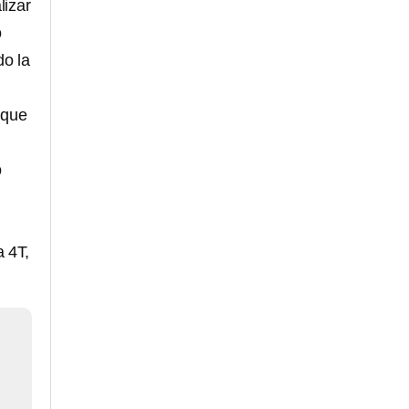
lizar
o
do la
 que
o
,
a 4T,