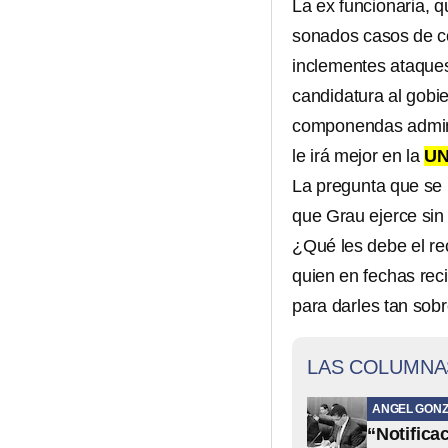
La ex funcionaria, qu
sonados casos de co
inclementes ataques
candidatura al gobi
componendas adminis
le irá mejor en la
U
La pregunta que se 
que Grau ejerce sin
¿Qué les debe el re
quien en fechas reci
para darles tan sob
LAS COLUMNA
ANGEL GONZ
“Notifica