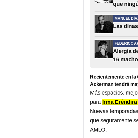
que ning
MANUEL DÍA
Las dinas
FEDERICO A
Alergia 
16 macho
Recientemente en la 
Ackerman tendrá may
Más espacios, mejo
para
Irma Eréndira
Nuevas temporadas 
que seguramente ser
AMLO.