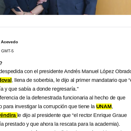
o Acevedo
20 GMT-5
?
 despedida con el presidente Andrés Manuel López Obrado
doval
,
llena de soberbia, le dijo al primer mandatario que “
a y que sabía a donde regresaría.”
eferencia de la defenestrada funcionaria al hecho de que
to para investigar la corrupción que tiene la
UNAM
,
réndira
le dijo al presidente que “el rector Enrique Graue
ía prestado y que ahora la rescata para la academia).