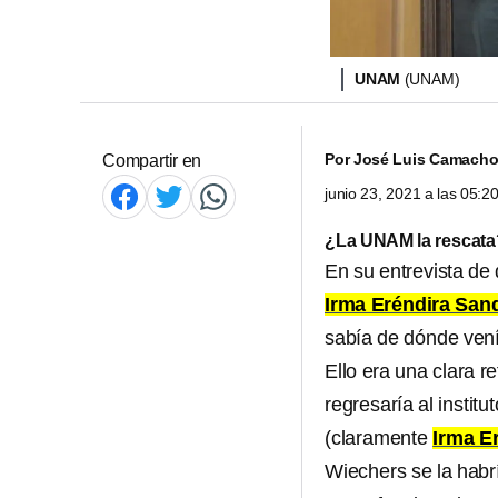
UNAM
(UNAM)
Por
José Luis Camach
Compartir en
junio 23, 2021 a las 05:
¿La UNAM la rescata
En su entrevista de
Irma Eréndira San
sabía de dónde vení
Ello era una clara r
regresaría al institu
(claramente
Irma E
Wiechers se la habr