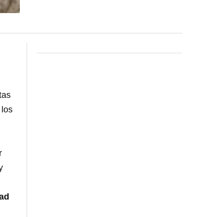
tas
 los
r
y
tad