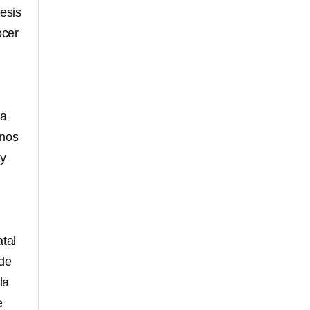
tesis
ocer
la
anos
 y
n
atal
de
la
e