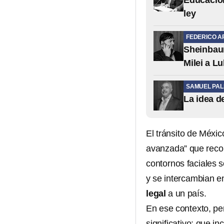
Educación 
ley
FEDERICO A
Sheinbaum
Milei a Lu
SAMUEL PA
La idea d
El tránsito de Méxi
avanzada” que recol
contornos faciales s
y se intercambian en
legal
a un país.
En ese contexto, per
significativo: que in