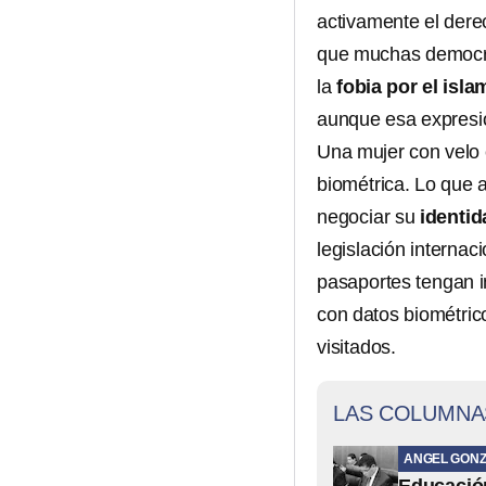
activamente el dere
que muchas democra
la
fobia por el isla
aunque esa expresió
Una mujer con velo
biométrica. Lo que
negociar su
identid
legislación interna
pasaportes tengan 
con datos biométrico
visitados.
LAS COLUMNA
ANGEL GONZ