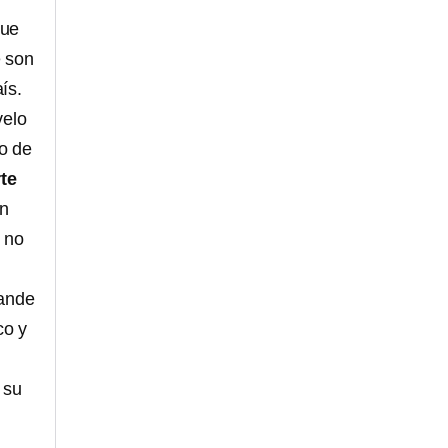
que
e son
ís.
velo
to de
te
ón
o no
rande
co y
 su