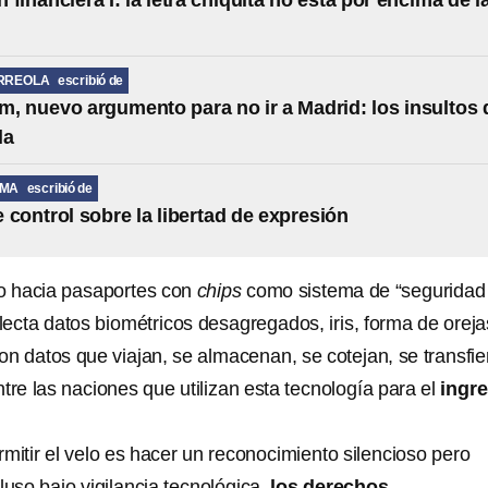
financiera I: la letra chiquita no está por encima de l
RREOLA
escribió de
, nuevo argumento para no ir a Madrid: los insultos 
la
LMA
escribió de
e control sobre la libertad de expresión
co hacia pasaportes con
chips
como sistema de “seguridad
ecta datos biométricos desagregados, iris, forma de oreja
on datos que viajan, se almacenan, se cotejan, se transfi
tre las naciones que utilizan esta tecnología para el
ingr
mitir el velo es hacer un reconocimiento silencioso pero
cluso bajo vigilancia tecnológica,
los derechos