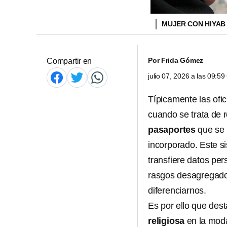
MUJER CON HIYA
Por
Frida Gómez
Compartir en
julio 07, 2026 a las 09:5
Típicamente las ofi
cuando se trata de 
pasaportes
que se 
incorporado. Este s
transfiere datos per
rasgos desagregados 
diferenciarnos.
Es por ello que dest
religiosa
en la moda