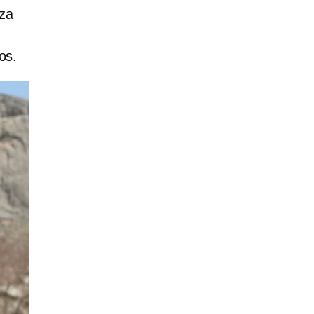
aza
os.