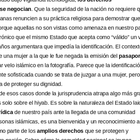
se negocian
. Que la seguridad de la nación no requiere 
nas renuncien a su práctica religiosa para demostrar qu
orque aquellas no son vistas como amenaza en nuestro pa
irónico que el mismo Estado que acepta como “válido” un 
años argumentara que impedía la identificación. El contex
de una mujer a la que le fue negada la emisión del
pasapor
ar velo islámico en la fotografía. Parece que la identificaci
te sofisticada cuando se trata de juzgar a una mujer, per
a de proteger su dignidad.
o de esos casos donde la jurisprudencia atrapa algo más g
solo sobre el hiyab. Es sobre la naturaleza del Estado lai
rídica
de nuestro país ante la llegada de una comunidad
sonas islámicas, es una bienvenida y un reconocimiento a
omo parte de los
amplios derechos
que se protegen y