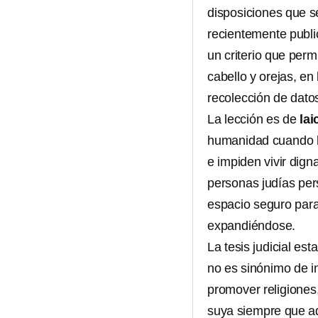
disposiciones que s
recientemente publ
un criterio que permi
cabello y orejas, en 
recolección de dato
La lección es de
lai
humanidad cuando lo
e impiden vivir dig
personas judías per
espacio seguro par
expandiéndose.
La tesis judicial est
no es sinónimo de i
promover religiones
suya siempre que aq