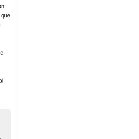
ón
 que
o
ue
al