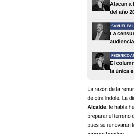
Atacan a 
del año 2
SAMUEL PA
La censur
audienci
FEDERICO A
El column
la única 
La razón de la renun
de otra índole. La 
Alcalde
, le había h
preparar el terreno 
pues se renovarán 