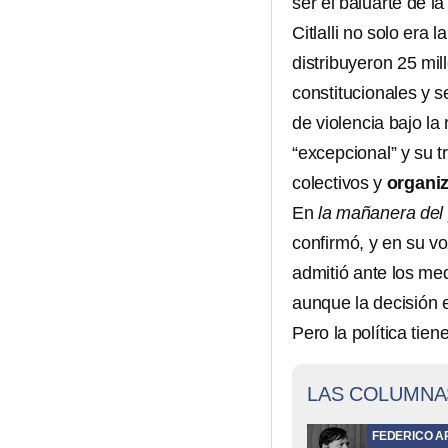
ser el baluarte de l
Citlalli no solo era 
distribuyeron 25 mil
constitucionales y 
de violencia bajo la
“excepcional” y su 
colectivos y
organiz
En
la mañanera del
confirmó, y en su vo
admitió ante los me
aunque la decisión 
Pero la política tie
LAS COLUMNA
FEDERICO A