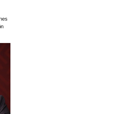
ones
ón
.