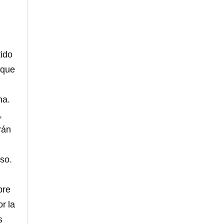
tido
 que
na.
,
rán
so.
bre
r la
s