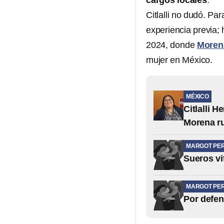
cargos locales
.
Citlalli no dudó. Par
experiencia previa; 
2024, donde
Moren
mujer en México.
MÉXICO
Citlalli 
Morena r
MARGOT PE
Sueros vi
MARGOT PE
Por defen