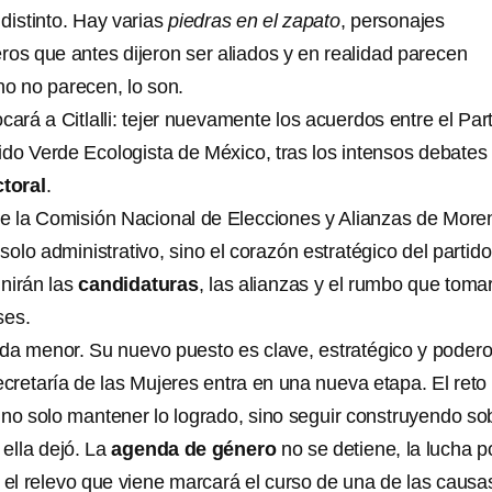
distinto. Hay varias
piedras en el zapato
, personajes
eros que antes dijeron ser aliados y en realidad parecen
o no parecen, lo son.
cará a Citlalli: tejer nuevamente los acuerdos entre el Par
tido Verde Ecologista de México, tras los intensos debates
toral
.
de la Comisión Nacional de Elecciones y Alianzas de More
olo administrativo, sino el corazón estratégico del partido
nirán las
candidaturas
, las alianzas y el rumbo que toma
ses.
a menor. Su nuevo puesto es clave, estratégico y podero
ecretaría de las Mujeres entra en una
nueva etapa. El reto
 no solo mantener lo logrado, sino seguir construyendo so
 ella dejó. La
agenda de género
no se detiene, la lucha po
y el relevo que viene marcará el curso de una de las causa