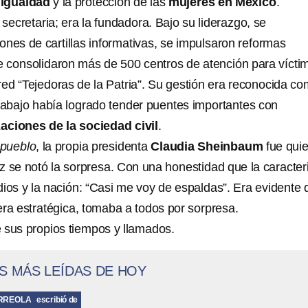
a
igualdad
y la protección de las
mujeres
en México
.
la secretaria; era la fundadora. Bajo su liderazgo, se
lones de cartillas informativas, se impulsaron reformas
se consolidaron más de 500 centros de atención para vícti
 red “Tejedoras de la Patria”. Su gestión era reconocida c
trabajo había logrado tender puentes importantes con
aciones de la sociedad civil
.
 pueblo
, la propia presidenta
Claudia Sheinbaum
fue quie
z se notó la sorpresa. Con una honestidad que la caracter
dios y la nación: “Casi me voy de espaldas”. Era evidente 
era estratégica, tomaba a todos por sorpresa.
ne sus propios tiempos y llamados.
S MÁS LEÍDAS DE HOY
RREOLA
escribió de