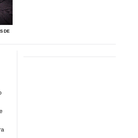
S DE
o
se
ra