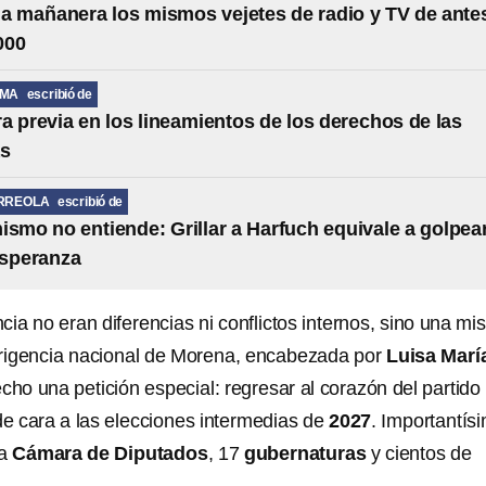
la mañanera los mismos vejetes de radio y TV de ante
000
LMA
escribió de
a previa en los lineamientos de los derechos de las
as
RREOLA
escribió de
ismo no entiende: Grillar a Harfuch equivale a golpea
esperanza
cia no eran diferencias ni conflictos internos, sino una mi
dirigencia nacional de Morena, encabezada por
Luisa Marí
echo una petición especial: regresar al corazón del partido
de cara a las elecciones intermedias de
2027
. Importantís
la
Cámara de Diputados
, 17
gubernaturas
y cientos de