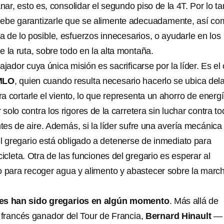
nar, esto es, consolidar el segundo piso de la 4T. Por lo ta
 debe garantizarle que se alimente adecuadamente, así c
da de lo posible, esfuerzos innecesarios, o ayudarle en los
 la ruta, sobre todo en la alta montaña.
bajador cuya única misión es sacrificarse por la líder. Es el
MLO
, quien cuando resulta necesario hacerlo se ubica del
ara cortarle el viento, lo que representa un ahorro de energ
 solo contra los rigores de la carretera sin luchar contra to
ntes de aire. Además, si la líder sufre una avería mecánica
el gregario está obligado a detenerse de inmediato para
cicleta. Otra de las funciones del gregario es esperar al
o para recoger agua y alimento y abastecer sobre la marc
s han sido gregarios en algún momento
. Más allá de
o francés ganador del Tour de Francia,
Bernard Hinault
—