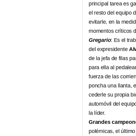
principal tarea es ga
el resto del equipo
evitarle, en la medi
momentos críticos de
Gregario
: Es el tra
del expresidente
A
de la jefa de filas p
para ella al pedalear
fuerza de las corrie
poncha una llanta, 
cederle su propia bi
automóvil del equip
la líder.
Grandes campeone
polémicas, el últim