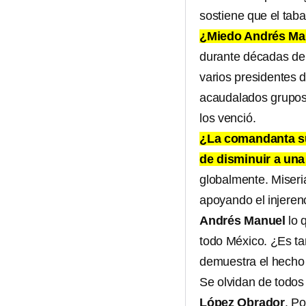
sostiene que el tab
¿Miedo Andrés Man
durante décadas de l
varios presidentes 
acaudalados grupos 
los venció.
¿La comandanta su
de disminuir a una
globalmente. Miseri
apoyando el injeren
Andrés Manuel
lo 
todo México. ¿Es tan
demuestra el hecho
Se olvidan de todos
López Obrador
. Po