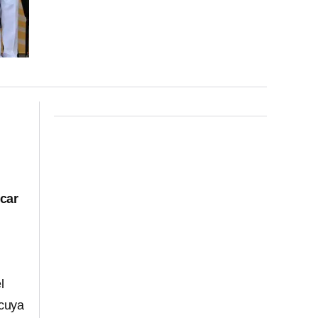
car
l
 cuya