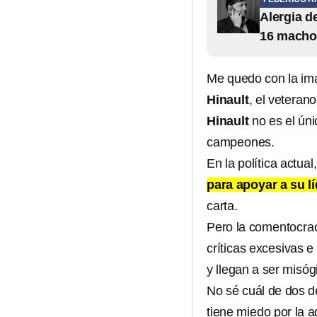
Alergia 
16 macho
Me quedo con la ima
Hinault
, el veteran
Hinault
no es el úni
campeones.
En la política actual
para apoyar a su lí
carta.
Pero la comentocraci
críticas excesivas e
y llegan a ser misó
No sé cuál de dos de
tiene miedo por la 