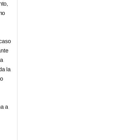
nto,
omo
 caso
ante
ía
da la
 o
ha a