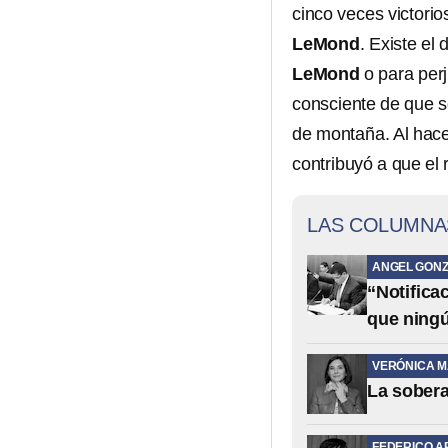
cinco veces victori
LeMond
. Existe el
LeMond
o para perj
consciente de que sol
de montaña. Al hacer
contribuyó a que el 
LAS COLUMNA
ANGEL GONZ
“Notifica
que ning
VERÓNICA 
La sobera
FEDERICO A