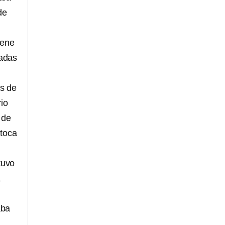
de
iene
cadas
s de
rio
 de
 toca
tuvo
a
aba