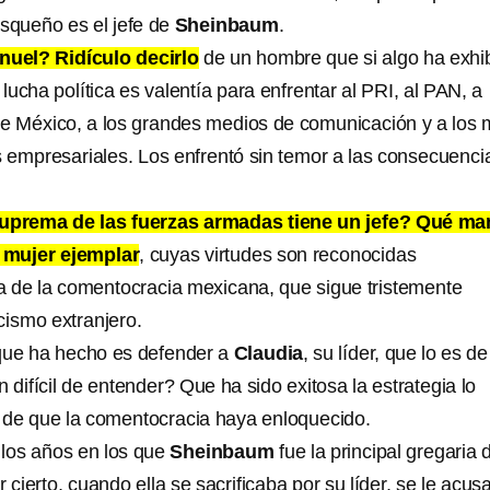
asqueño es el jefe de
Sheinbaum
.
uel? Ridículo decirlo
de un hombre que si algo ha exhi
ucha política es valentía para enfrentar al PRI, al PAN, a
de México, a los grandes medios de comunicación y a los
empresariales. Los enfrentó sin temor a las consecuenci
prema de las fuerzas armadas tiene un jefe? Qué ma
 mujer ejemplar
, cuyas virtudes son reconocidas
a de la comentocracia mexicana, que sigue tristemente
cismo extranjero.
que ha hecho es defender a
Claudia
, su líder, que lo es de
 difícil de entender? Que ha sido exitosa la estrategia lo
 de que la comentocracia haya enloquecido.
 los años en los que
Sheinbaum
fue la principal gregaria 
r cierto, cuando ella se sacrificaba por su líder, se le acus