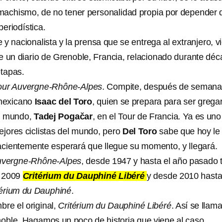
machismo, de no tener personalidad propia por depender 
eriodística.
e y nacionalista y la prensa que se entrega al extranjero, v
de un diario de Grenoble, Francia, relacionado durante dé
etapas.
our Auvergne-Rhône-Alpes
. Compite, después de semana
 mexicano
Isaac del Toro
, quien se prepara para ser grega
el mundo,
Tadej Pogačar
, en el Tour de Francia. Ya es uno
ejores ciclistas del mundo, pero
Del Toro
sabe que hoy le
Pacientemente esperará que llegue su momento, y llegará.
uvergne-Rhône-Alpes
, desde 1947 y hasta el año pasado 
a 2009
Critérium du Dauphiné Libéré
y desde 2010 hast
térium du Dauphiné
.
bre el original,
Critérium du Dauphiné Libéré
. Así se llam
enoble. Hagamos un poco de historia que viene al caso.