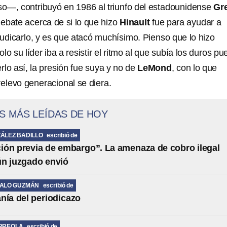
oso—, contribuyó en 1986 al triunfo del estadounidense
Gr
 debate acerca de si lo que hizo
Hinault
fue para ayudar a
udicarlo, y es que atacó muchísimo. Pienso que lo hizo
o su líder iba a resistir el ritmo al que subía los duros pu
lo así, la presión fue suya y no de
LeMond
, con lo que
relevo generacional se diera.
S MÁS LEÍDAS DE HOY
ÁLEZ BADILLO
escribió de
ción previa de embargo”. La amenaza de cobro ilegal
ún juzgado envió
MALO GUZMÁN
escribió de
nía del periodicazo
RREOLA
escribió de