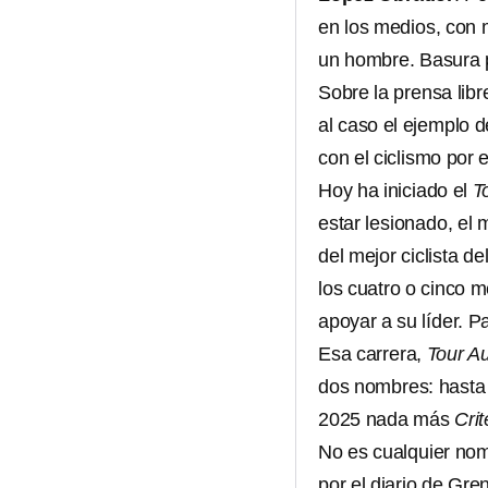
en los medios, con 
un hombre. Basura p
Sobre la prensa libr
al caso el ejemplo 
con el ciclismo por 
Hoy ha iniciado el
T
estar lesionado, el
del mejor ciclista d
los cuatro o cinco m
apoyar a su líder. 
Esa carrera,
Tour A
dos nombres: hast
2025 nada más
Cri
No es cualquier nom
por el diario de Gr