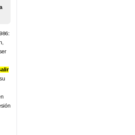
a
1986:
n,
ser
alir
 su
en
esión