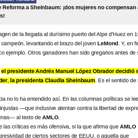
de Reforma a Sheinbaum: ¡dos mujeres no compensan 
s!
gen de la llegada al durísimo puerto del Alpe d’Huez en 
o campeón, levantando el brazo del joven
LeMond
. Y, en fi
co ejemplo. Otros ganadores han sido gregarios antes de 
,
el presidente Andrés Manuel López Obrador decidió s
der
,
la presidenta Claudia Sheinbaum
. Es el sentido de
a no lo ha entendido así. En las columnas políticas se le
 injustas —que inclusive atentan contra la libertad de expr
ginas— al texto de
AMLO
.
 las críticas es más ofensiva, si la que afirma que
AMLO
agresividad de ciertos sectores de EEUU, o aquella que