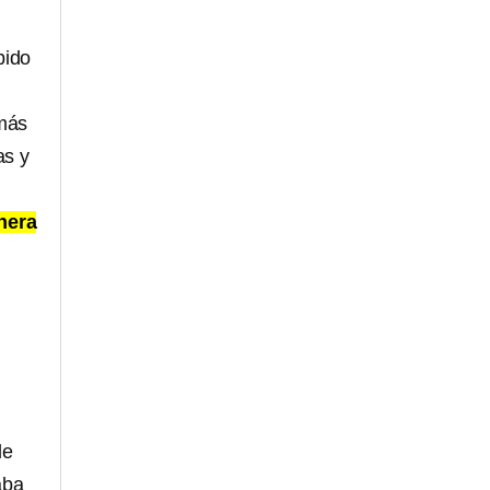
bido
 más
as y
nera
de
aba