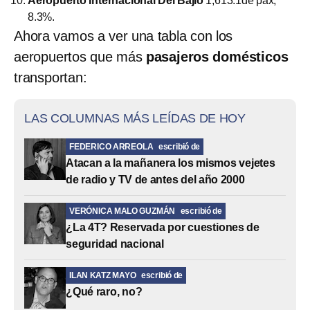
Aeropuerto Internacional Del Bajío
1,613.1de pax,
8.3%.
Ahora vamos a ver una tabla con los
aeropuertos que más
pasajeros domésticos
transportan:
LAS COLUMNAS MÁS LEÍDAS DE HOY
FEDERICO ARREOLA
escribió de
Atacan a la mañanera los mismos vejetes
de radio y TV de antes del año 2000
VERÓNICA MALO GUZMÁN
escribió de
¿La 4T? Reservada por cuestiones de
seguridad nacional
ILAN KATZ MAYO
escribió de
¿Qué raro, no?