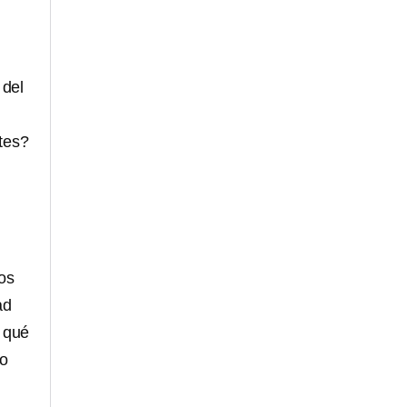
 del
tes?
tos
ad
 qué
lo