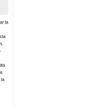
ar la
,
cia
n,
s
eta
os
 la