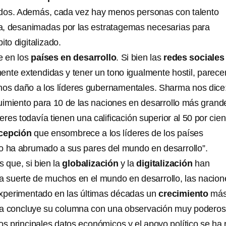
os. Además, cada vez hay menos personas con talento
ica, desanimadas por las estratagemas necesarias para
ito digitalizado.
e en los
países en desarrollo
. Si bien las
redes sociales
ente extendidas y tener un tono igualmente hostil, parece
enos daño a los líderes gubernamentales. Sharma nos dice
imiento para 10 de las naciones en desarrollo más grand
eres todavía tienen una calificación superior al 50 por cien
cepción
que ensombrece a los líderes de los países
o ha abrumado a sus pares del mundo en desarrollo”.
 que, si bien la
globalización
y la
digitalización
han
a suerte de muchos en el mundo en desarrollo, las nacion
experimentado en las últimas décadas un
crecimiento
má
ma concluye su columna con una observación muy poderos
os principales datos económicos y el apoyo político se ha 