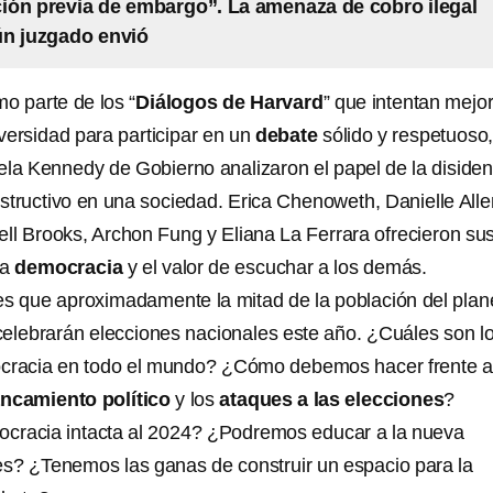
ción previa de embargo”. La amenaza de cobro ilegal
ún juzgado envió
o parte de los “
Diálogos de Harvard
” que intentan mejor
versidad para participar en un
debate
sólido y respetuoso
ela Kennedy de Gobierno analizaron el papel de la disiden
structivo en una sociedad. Erica Chenoweth, Danielle Alle
ell Brooks, Archon Fung y Eliana La Ferrara ofrecieron su
la
democracia
y el valor de escuchar a los demás.
 es que aproximadamente la mitad de la población del plan
celebrarán elecciones nacionales este año. ¿Cuáles son l
ocracia en todo el mundo? ¿Cómo debemos hacer frente a
ncamiento político
y los
ataques a las elecciones
?
ocracia intacta al 2024? ¿Podremos educar a la nueva
es? ¿Tenemos las ganas de construir un espacio para la