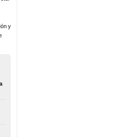
ión y
e
a