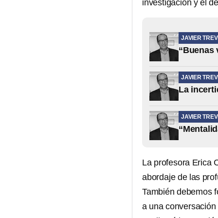
investigación y el d
JAVIER TREV
“Buenas v
JAVIER TREV
La incert
JAVIER TREV
“Mentalid
La profesora Erica 
abordaje de las pro
También debemos for
a una conversación 