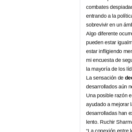
combates despiadad
entrando a la polít
sobrevivir en un ámb
Algo diferente ocurr
pueden estar igualm
estar infligiendo m
mi encuesta de segu
la mayoría de los líd
La sensación de
de
desarrollados aún n
Una posible razón es
ayudado a mejorar l
desarrolladas han 
lento. Ruchir Shar
“La conexión entre l