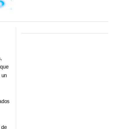
,
 que
e un
cados
s de