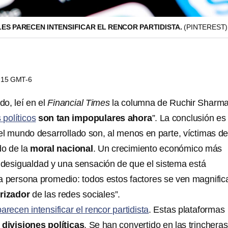
ES PARECEN INTENSIFICAR EL RENCOR PARTIDISTA.
(PINTEREST)
4:15 GMT-6
o, leí en el
Financial Times
la columna de Ruchir Sharma
 políticos
son tan impopulares ahora
”. La conclusión es
 el mundo desarrollado son, al menos en parte, víctimas d
o de la
moral nacional
. Un crecimiento económico más
e desigualdad y una sensación de que el sistema está
a persona promedio: todos estos factores se ven magnifi
rizador
de las redes sociales”.
arecen intensificar el rencor partidista
. Estas plataformas
s
divisiones políticas
. Se han convertido en las trinchera