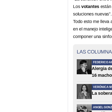
Los
votantes
están 
soluciones nuevas”.
Todo esto me lleva 
en el manejo intelig
componer una sinfon
LAS COLUMNA
FEDERICO A
Alergia 
16 macho
VERÓNICA 
La sobera
ANGEL GONZ