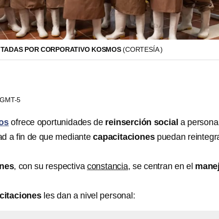
ITADAS POR CORPORATIVO KOSMOS
(CORTESÍA )
5 GMT-5
os
ofrece oportunidades de
reinserción social
a persona
tad a fin de que mediante
capacitaciones
puedan reintegr
ones
, con su respectiva
constancia
, se centran en el
mane
citaciones
les dan a nivel personal: