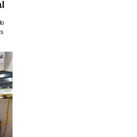
l
lo
as