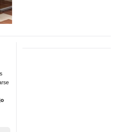
s
arse
jo