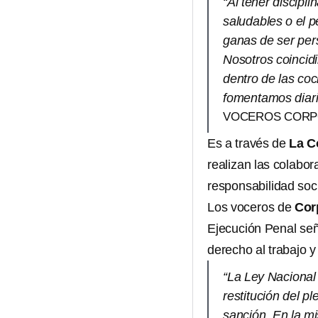
“Al tener discipl
saludables o el p
ganas de ser per
Nosotros coincidi
dentro de las co
fomentamos diar
VOCEROS CORP
Es a través de
La C
realizan las colabo
responsabilidad soci
Los voceros de
Cor
Ejecución Penal señ
derecho al trabajo y
“La Ley Nacional 
restitución del pl
sanción. En la mi