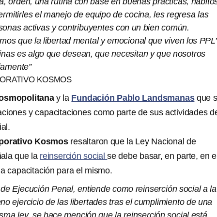
ina, orden, una rutina con base en buenas prácticas, hábito
ermitirles el manejo de equipo de cocina, les regresa las
sonas activas y contribuyentes con un bien común.
mos que la libertad mental y emocional que viven los PPL
cinas es algo que desean, que necesitan y que nosotros
iamente”
ORATIVO KOSMOS
osmopolitana
y la
Fundación Pablo Landsmanas
que 
raciones y capacitaciones como parte de sus actividades d
al.
porativo Kosmos
resaltaron que la Ley Nacional de
ala que la
reinserción social
se debe basar, en parte, en e
 a capacitación para el mismo.
de Ejecución Penal, entiende como reinserción social a la
eno ejercicio de las libertades tras el cumplimiento de una
sma ley, se hace mención que la reinserción social está