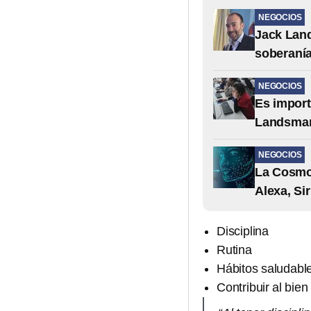
NEGOCIOS
Jack Lan
soberanía
NEGOCIOS
Es import
Landsma
NEGOCIOS
La Cosmop
Alexa, Si
Disciplina
Rutina
Hábitos saludabl
Contribuir al bie