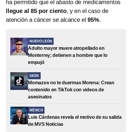
ha permitido que el abasto de medicamentos
llegue al 85 por ciento
, y en el caso de
atención a cáncer se alcance el
95%
.
NUEVO LEÓN
Adulto mayor muere atropellado en
Monterrey; detienen a hombre que lo
empujó
GEEK
Momazos no te duermas Morena: Crean
contenido en TikTok con videos de
asesinatos
MÉXICO
Luis Cárdenas revela el motivo de su salida
de MVS Noticias