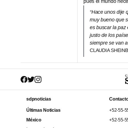
pues el mundo necesi
“Hace unos dije 
muy bueno que se
es buscar la paz 
justo de los país
siempre se van a
CLAUDIA SHEIN
sdpnoticias
Contact
Últimas Noticias
+52-55-5
México
+52-55-5