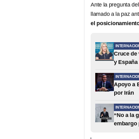
Ante la pregunta de
llamado a la paz an
el posicionamiento
INTERNACIO
Cruce de 
y España 
INTERNACIO
Apoyo a 
por Irán
INTERNACIO
“No a la 
embargo 